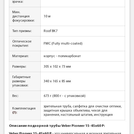
зрачка:
Мин.
дистанция
10 м
фокусировки:
Тип призмы:
Roof BK7
Оптическое
FMC (Fully multi-coated)
покрытие:
Материал:
корпус - поликарбонат
Размеры:
305 x 102 x 73 мм
Габаритные
размеры
340 х 165 х 85 мм
упаковки:
Вес:
673 г (800 г - с упаковкой)
зрительная труба, салфетка для очистки оптики,
Комплектация
защитная крышка объектива, чехол для
(?)
:
хранения, настольный штатив, инструкция
Описание подзорной трубы Veber Pioneer 15-45x60 Р:
Veber Pioneer 15-45x60 Р
- это универсальная и мощная зрительная