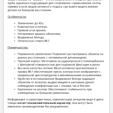
труба, идеально подходящая для спортивных соревнований, охоты,
туризма и всех видов активного отдыха, где важно видеть мелкие
детали на большом расстоянии.
Особенности:
Увеличение до 45х;
Компактная и легкая;
Прямой угол зрения;
Нетеряемая крышка объектива;
Выдвижная бленда;
Оптическое стекло BK7.
Преимущества:
Переменное увеличение: Позволяет рассматривать объекты на
разных расстояниях с оптимальной детализацией.
Прочный корпус: Изготовлен из ударопрочного поликарбоната
с фактурной поверхностью для надежной фиксации в руках.
Высокое качество оптики: Многослойное просветление и
призма BK7 обеспечивают яркое, контрастное изображение с
правильной цветопередачей и минимальными искажениями.
Удобство в использовании: Выдвижная бленда защищает
объектив от засветки, выдвигающийся наглазник делает
наблюдение комфортным как с очками, так и без них.
Крепление на штатив: Обеспечивает стабильность при
наблюдении на большом увеличении.
Информация о характеристиках, комплектации, внешнем виде и цвете
товара
носит ознакомительный характер
; они могут быть
изменены производителем без уведомления.