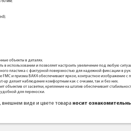
 60 мм;
ed);
ные объекты в деталях.
ть в использовании и позволяет настроить увеличение под любую ситуа
ного пластика с фактурной поверхностью для надежной фиксации в рук
ие FMC и призма BAK4 обеспечивают яркое, контрастное изображение с
t-up делает наблюдение комфортным как с очками, так и без них.
 объектив от засветки, крепление на штатив обеспечивает стабильно
у удобной для переноски.
, внешнем виде и цвете товара
носит ознакомительны