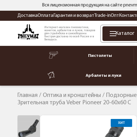
Вся лицензионная продукция на сайте pnevm
Доставка
Оплата
Гарантия и возврат
Trade-in
Опт
Контакт
Интернет-магазин пневматики,
макетов, арбалетов и луков, товаров
Каталог
для страйкбола и самообороны.
Быстрая доставка по всей России и в
Беларусь.
Пистолеты
Арбалеты и луки
Главная
Оптика и кронштейны
Подзорные
Зрительная труба Veber Pioneer 20-60x60 C
ХИТ