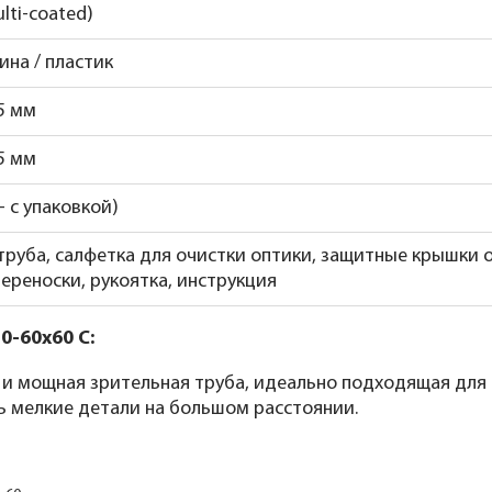
ulti-coated)
ина / пластик
85 мм
95 мм
 - с упаковкой)
труба, салфетка для очистки оптики, защитные крышки о
переноски, рукоятка, инструкция
0-60x60 C:
 и мощная зрительная труба, идеально подходящая для
ть мелкие детали на большом расстоянии.