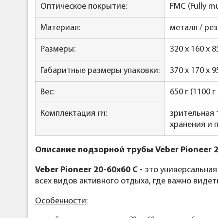
Оптическое покрытие:
FMC (Fully m
Материал:
металл / рез
Размеры:
320 x 160 x 
Габаритные размеры упаковки:
370 х 170 х 
Вес:
650 г (1100 г
Комплектация
:
зрительная 
(?)
хранения и 
Описание подзорной трубы Veber Pioneer 2
Veber Pioneer 20-60x60 C
- это универсальная
всех видов активного отдыха, где важно виде
Особенности: