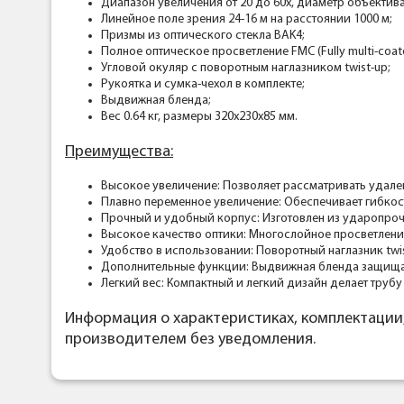
Диапазон увеличения от 20 до 60х, диаметр объектива
Линейное поле зрения 24-16 м на расстоянии 1000 м;
Призмы из оптического стекла BAK4;
Полное оптическое просветление FMC (Fully multi-coat
Угловой окуляр с поворотным наглазником twist-up;
Рукоятка и сумка-чехол в комплекте;
Выдвижная бленда;
Вес 0.64 кг, размеры 320х230х85 мм.
Преимущества:
Высокое увеличение: Позволяет рассматривать удален
Плавно переменное увеличение: Обеспечивает гибкос
Прочный и удобный корпус: Изготовлен из ударопроч
Высокое качество оптики: Многослойное просветлен
Удобство в использовании: Поворотный наглазник twis
Дополнительные функции: Выдвижная бленда защищает
Легкий вес: Компактный и легкий дизайн делает труб
Информация о характеристиках, комплектации
производителем без уведомления.