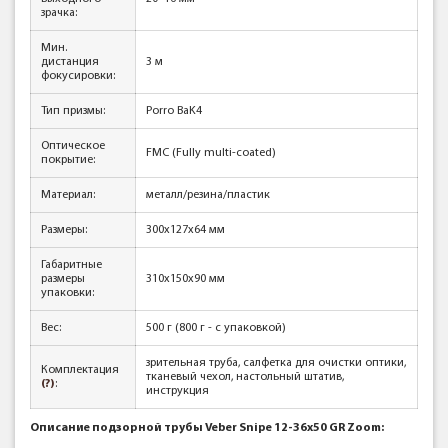
зрачка:
Мин.
дистанция
3 м
фокусировки:
Тип призмы:
Porro BaK4
Оптическое
FMC (Fully multi-coated)
покрытие:
Материал:
металл/резина/пластик
Размеры:
300x127x64 мм
Габаритные
размеры
310х150х90 мм
упаковки:
Вес:
500 г (800 г - с упаковкой)
зрительная труба, салфетка для очистки оптики,
Комплектация
тканевый чехол, настольный штатив,
(?)
:
инструкция
Описание подзорной трубы Veber Snipe 12-36x50 GR Zoom​: