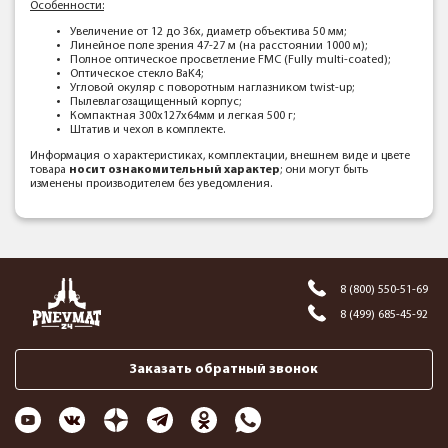
Особенности:
Увеличение от 12 до 36x, диаметр объектива 50 мм;
Линейное поле зрения 47-27 м (на расстоянии 1000 м);
Полное оптическое просветление FMC (Fully multi-coated);
Оптическое стекло BaK4;
Угловой окуляр с поворотным наглазником twist-up;
Пылевлагозащищенный корпус;
Компактная 300х127х64мм и легкая 500 г;
Штатив и чехол в комплекте.
Информация о характеристиках, комплектации, внешнем виде и цвете
товара
носит ознакомительный характер
; они могут быть
изменены производителем без уведомления.
8 (800) 550-51-69
8 (499) 685-45-92
Заказать обратный звонок