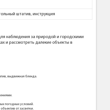
стольный штатив, инструкция
 для наблюдения за природой и городскими
ках и рассмотреть далекие объекты в
атив, выдвижная бленда.
жениями.
ых погодных условий.
объектив от засветки.