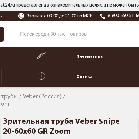
at24.ru представлена в ознакомительных целях, и не может бы
ы
8-800-550-51-6
Звоните с 09-00 до 21-00 по МСК
Пневматика
Оптика
 трубы
Veber (Россия)
Zoom
Зрительная труба Veber Snipe
20-60x60 GR Zoom