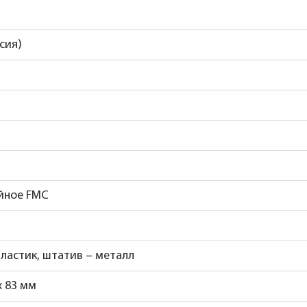
ссия)
йное FMC
пластик, штатив – металл
x 83 мм