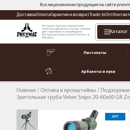
Вся лицензионная продукция на сайте pnevm
Доставка
Оплата
Гарантия и возврат
Trade-in
Опт
Контакт
Интернет-магазин пневматики,
макетов, арбалетов и луков, товаров
Каталог
для страйкбола и самообороны.
Быстрая доставка по всей России и в
Беларусь.
Пистолеты
Арбалеты и луки
Главная
Оптика и кронштейны
Подзорные
Зрительная труба Veber Snipe 20-60x60 GR 
ХИТ