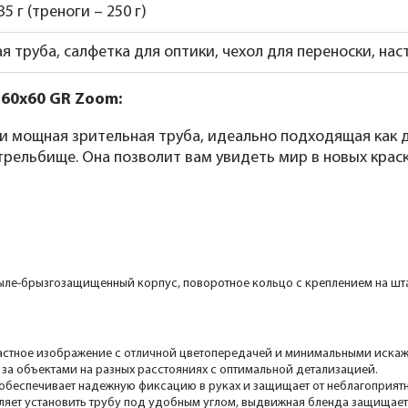
5 г (треноги – 250 г)
я труба, салфетка для оптики, чехол для переноски, на
-60x60 GR Zoom:
 и мощная зрительная труба, идеально подходящая как
стрельбище. Она позволит вам увидеть мир в новых крас
ыле-брызгозащищенный корпус, поворотное кольцо с креплением на шт
растное изображение с отличной цветопередачей и минимальными иска
за объектами на разных расстояниях с оптимальной детализацией.
обеспечивает надежную фиксацию в руках и защищает от неблагоприятн
ляет установить трубу под удобным углом, выдвижная бленда защищает 