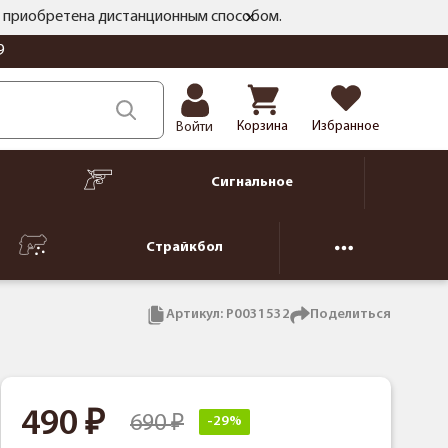
ть приобретена дистанционным способом.
9
Корзина
Избранное
Войти
Сигнальное
Страйкбол
Артикул:
Р0031532
Поделиться
490
690
-29%