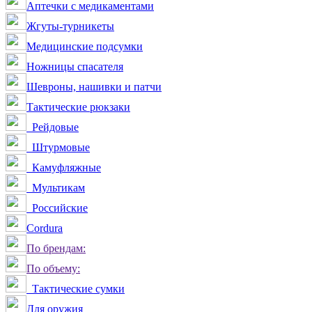
Аптечки с медикаментами
Жгуты-турникеты
Медицинские подсумки
Ножницы спасателя
Шевроны, нашивки и патчи
Тактические рюкзаки
Рейдовые
Штурмовые
Камуфляжные
Мультикам
Российские
Сordura
По брендам:
По объему:
Тактические сумки
Для оружия