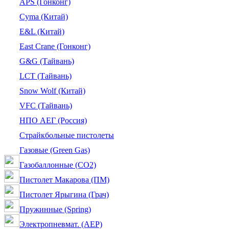
APS (Гонконг)
Cyma (Китай)
E&L (Китай)
East Crane (Гонконг)
G&G (Тайвань)
LCT (Тайвань)
Snow Wolf (Китай)
VFC (Тайвань)
НПО АЕГ (Россия)
Страйкбольные пистолеты
Газовые (Green Gas)
Газобаллонные (CO2)
Пистолет Макарова (ПМ)
Пистолет Ярыгина (Грач)
Пружинные (Spring)
Электропневмат. (AEP)