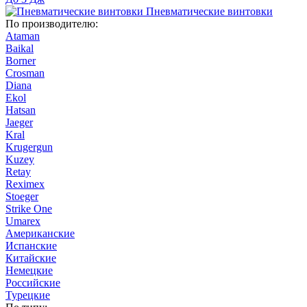
Пневматические винтовки
По производителю:
Ataman
Baikal
Borner
Crosman
Diana
Ekol
Hatsan
Jaeger
Kral
Krugergun
Kuzey
Retay
Reximex
Stoeger
Strike One
Umarex
Американские
Испанские
Китайские
Немецкие
Российские
Турецкие