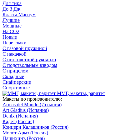
Для тира
До 3 Дж
Класса Магнум
Лучшие
Мощные
На CO2
Новые
Переломки
С газовой пружиной
С накачкой
С пистолетной рукоятью
С подствольным взводом
С прицелом
Складные
Снайперские
Спортивные
ММГ, макеты, раритет
Макеты по производителю:
Armas del Mundo (Испания)
Art Gladius (Испания)
Denix (Испания)
Кадет (Россия)
Концерн Калашников (Россия)
Молот Армз (Россия)
Пашихинъ (Россия)