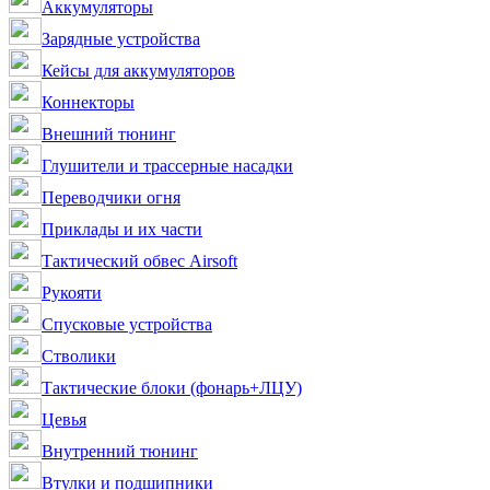
Аккумуляторы
Зарядные устройства
Кейсы для аккумуляторов
Коннекторы
Внешний тюнинг
Глушители и трассерные насадки
Переводчики огня
Приклады и их части
Тактический обвес Airsoft
Рукояти
Спусковые устройства
Стволики
Тактические блоки (фонарь+ЛЦУ)
Цевья
Внутренний тюнинг
Втулки и подшипники