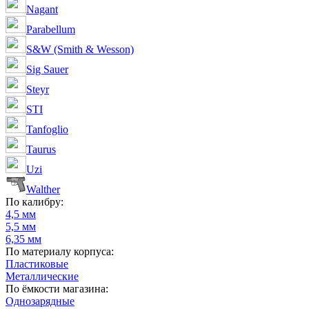
Nagant
Parabellum
S&W (Smith & Wesson)
Sig Sauer
Steyr
STI
Tanfoglio
Taurus
Uzi
Walther
По калибру:
4,5 мм
5,5 мм
6,35 мм
По материалу корпуса:
Пластиковые
Металлические
По ёмкости магазина:
Однозарядные