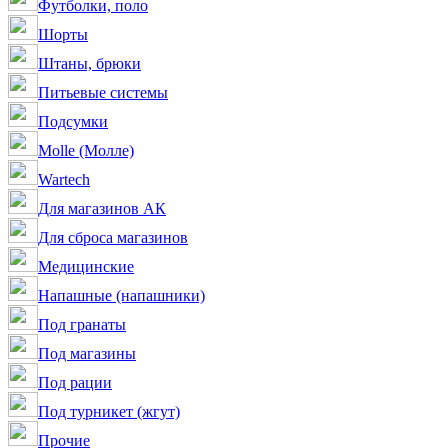
Футболки, поло
Шорты
Штаны, брюки
Питьевые системы
Подсумки
Molle (Молле)
Wartech
Для магазинов АК
Для сброса магазинов
Медицинские
Напашные (напашники)
Под гранаты
Под магазины
Под рации
Под турникет (жгут)
Прочие