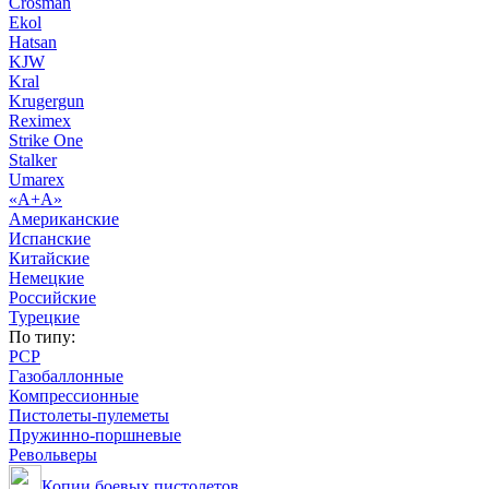
Crosman
Ekol
Hatsan
KJW
Kral
Krugergun
Reximex
Strike One
Stalker
Umarex
«А+А»
Американские
Испанские
Китайские
Немецкие
Российские
Турецкие
По типу:
PCP
Газобаллонные
Компрессионные
Пистолеты-пулеметы
Пружинно-поршневые
Револьверы
Копии боевых пистолетов