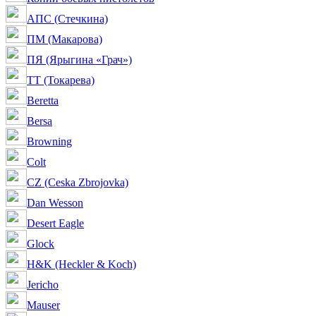
АПС (Стечкина)
ПМ (Макарова)
ПЯ (Ярыгина «Грач»)
ТТ (Токарева)
Beretta
Bersa
Browning
Colt
CZ (Ceska Zbrojovka)
Dan Wesson
Desert Eagle
Glock
H&K (Heckler & Koch)
Jericho
Mauser