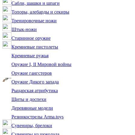
Сабли, шашки и шпаги
Топоры, алебарды и секиры
Тренировочные ножи
Штык-ножи
Старинное оружие
Кремневые пистолеты
Кремневые ружья
Оружие I, II Мировой войны
Оружие гангстеров
Оружие Дикого запада
Рыцарская атрибутика
Щиты и доспехи
Деревянные модели
Резинкострелы Arma.toys
Сувениры, брелоки
Сувениры из шоколада