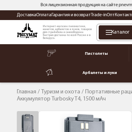
Вся лицензионная продукция на сайте pnevm
Доставка
Оплата
Гарантия и возврат
Trade-in
Опт
Контакт
Интернет-магазин пневматики,
макетов, арбалетов и луков, товаров
Каталог
для страйкбола и самообороны.
Быстрая доставка по всей России и в
Беларусь.
Пистолеты
Арбалеты и луки
Главная
Туризм и охота
Портативные рац
Аккумулятор Turbosky T4, 1500 мАч