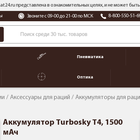
at24.ru представлена в ознакомительных целях, и не может бы
ы
8-800-550-51-6
Звоните с 09-00 до 21-00 по МСК
Пневматика
Оптика
ии
Аксессуары для раций
Аккумуляторы для рац
Аккумулятор Turbosky T4, 1500
мАч