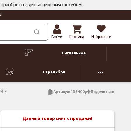
ть приобретена дистанционным способом.
9
Корзина
Избранное
Войти
Сигнальное
Страйкбол
ий
Артикул:
135402
Поделиться
Данный товар снят с продажи!