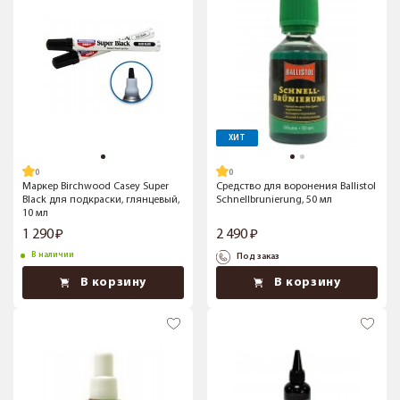
ХИТ
Маркер Birchwood Casey Super
Средство для воронения Ballistol
Black для подкраски, глянцевый,
Schnellbrunierung, 50 мл
10 мл
1 290
2 490
В наличии
Под заказ
В корзину
В корзину