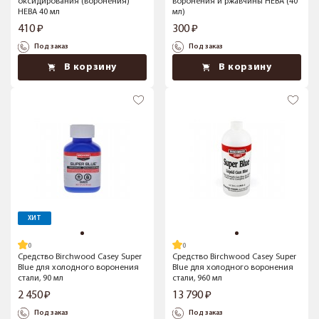
оксидирования (воронения)
воронения и ржавчины НЕВА (40
НЕВА 40 мл
мл)
410
300
Под заказ
Под заказ
В корзину
В корзину
ХИТ
Средство Birchwood Casey Super
Средство Birchwood Casey Super
Blue для холодного воронения
Blue для холодного воронения
стали, 90 мл
стали, 960 мл
2 450
13 790
Под заказ
Под заказ