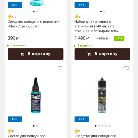
ХИТ
ХИТ
5.0
Средство холодного воронения
Набор для холодного
«Black / Грач», 50 мл
воронения (140 мл, вата
стальная, обезжириватель,
масло)
390
1 490
1 990
-26%
В наличии
В наличии
В корзину
В корзину
ХИТ
ХИТ
Состав для холодного
Средство для холодного