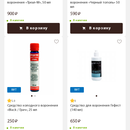
воронения «Треал-М», 50 мл
воронения «Черный тополь» 50
мл
900
590
В наличии
В наличии
В корзину
В корзину
ХИТ
ХИТ
5.0
Средство холодного воронения
Средство для воронения Гефест
«Black / Грач», 25 мл
(140 мл)
250
650
В наличии
В наличии