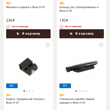
Манжета поршня к Blow H-01
Кольцо упл. пулеприемника к
Blow H-01
230
130
Нет в наличии
Нет в наличии
В корзину
В корзину
ХИТ
ХИТ
Корпус прицельной планки к
Ствольная коробка (взрыв-
Blow H-01
камера) к Blow H-01