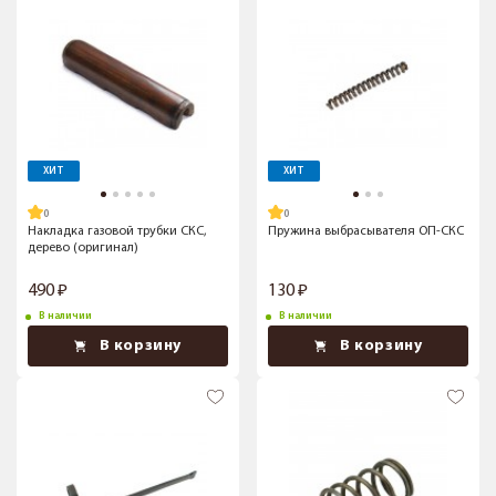
ХИТ
ХИТ
Накладка газовой трубки СКС,
Пружина выбрасывателя ОП-СКС
дерево (оригинал)
490
130
В наличии
В наличии
В корзину
В корзину