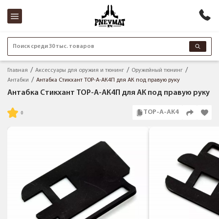
Поиск среди 30 тыс. товаров
Главная
Аксессуары для оружия и тюнинг
Оружейный тюнинг
Антабки
Антабка Стикхант ТОР-А-АК4П для АК под правую руку
Антабка Стикхант ТОР-А-АК4П для АК под правую руку
ТОР-А-АК4