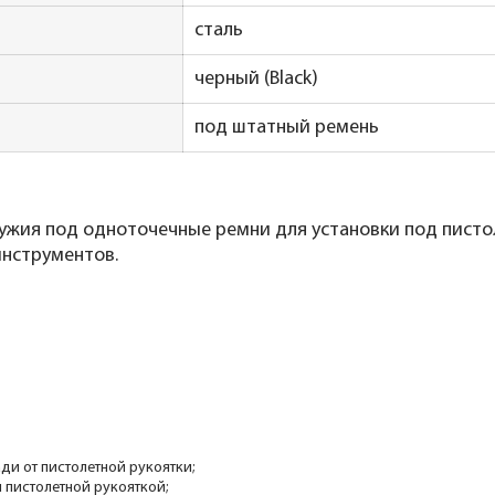
сталь
черный (Black)
под штатный ремень
ужия под одноточечные ремни для установки под пистол
инструментов.
ди от пистолетной рукоятки;
 пистолетной рукояткой;