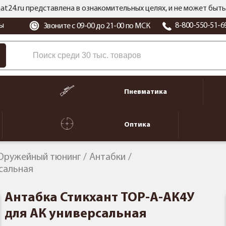
at24.ru представлена в ознакомительных целях, и не может бы
ы
8-800-550-51-6
Звоните с 09-00 до 21-00 по МСК
Пневматика
Оптика
Оружейный тюнинг
Антабки
сальная
Антабка Стикхант ТОР-А-АК4У
для АК универсальная