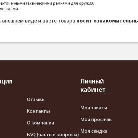
рехточечными тактическими ремнями для оружия;
икладами.
, внешнем виде и цвете товара
носит ознакомительны
ация
Личный
кабинет
Отзывы
Мои заказы
Контакты
Мой профиль
О компании
Моя скидка
FAQ (частые вопросы)