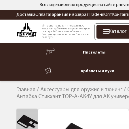
Вся лицензионная продукция на сайте pnevm
Доставка
Оплата
Гарантия и возврат
Trade-in
Опт
Контакт
Интернет-магазин пневматики,
макетов, арбалетов и луков, товаров
Каталог
для страйкбола и самообороны.
Быстрая доставка по всей России и в
Беларусь.
Пистолеты
Арбалеты и луки
Главная
Аксессуары для оружия и тюнинг
Антабка Стикхант ТОР-А-АК4У для АК универ