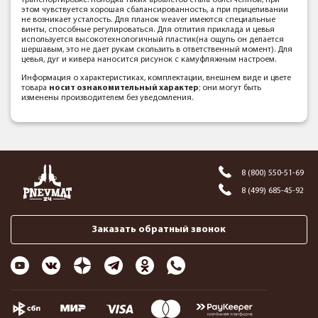
транспортировке. Колодка таких арбалетов стала облегченной, при
этом чувствуется хорошая сбалансированность, а при прицеливании
не возникает усталость. Для планок weaver имеются специальные
винты, способные регулироватьcя. Для отлития приклада и цевья
используется высокотехнологичный пластик(на ощупь он делается
шершавым, это не дает рукам скользить в ответственный момент). Для
цевья, дуг и кивера наносится рисунок с камуфляжным настроем.
Информация о характеристиках, комплектации, внешнем виде и цвете
товара
носит ознакомительный характер
; они могут быть
изменены производителем без уведомления.
8 (800) 550-51-69
8 (499) 685-45-92
Заказать обратный звонок