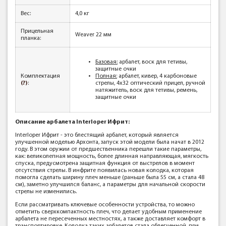
Вес:
4,0 кг
Прицельная
Weaver 22 мм
планка:
Базовая:
арбалет, воск для тетивы,
защитные очки
Комплектация
Полная:
арбалет, кивер, 4 карбоновые
(?)
:
стрелы, 4х32 оптический прицел, ручной
натяжитель, воск для тетивы, ремень,
защитные очки
Описание арбалета Interloper Ифрит:
Interloper Ифрит - это блестящий арбалет, который является
улучшенной моделью Архонта, запуск этой модели была начат в 2012
году. В этом оружии от предшественника перешли такие параметры,
как: великолепная мощность, более длинная направляющая, мягкость
спуска, предусмотрена защитная функция от выстрелов в момент
отсутствия стрелы. В инфрите появилась новая колодка, которая
помогла сделать ширину плеч меньше (раньше была 55 см, а стала 48
см), заметно улучшился баланс, а параметры для начальной скорости
стрелы не изменились.
Если рассматривать ключевые особенности устройства, то можно
отметить сверхкомпактность плеч, что делает удобным применение
арбалета не пересеченных местностях, а также доставляет комфорт в