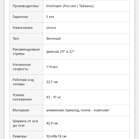
Производитель:
Interloper (Россия / Тайвань)
Гарантия:
5 лет
Назначение:
охота
Тип:
блочный
Рекомендуемые
длиной 20" и 22"
стрелы:
Начальная
116 м/с
скорость:
Рабочий ход
33,7 см
тетивы:
Усилие
43 - 91 кг
натяжения:
Материал:
алюминий; приклад, плечи - композит
Ширина от оси
42,9 см
до оси:
Размеры:
92x48x18 см