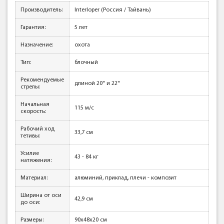
Производитель:
Interloper (Россия / Тайвань)
Гарантия:
5 лет
Назначение:
охота
Тип:
блочный
Рекомендуемые
длиной 20" и 22"
стрелы:
Начальная
115 м/с
скорость:
Рабочий ход
33,7 см
тетивы:
Усилие
43 - 84 кг
натяжения:
Материал:
алюминий, приклад, плечи - композит
Ширина от оси
42,9 см
до оси:
Размеры:
90x48x20 см