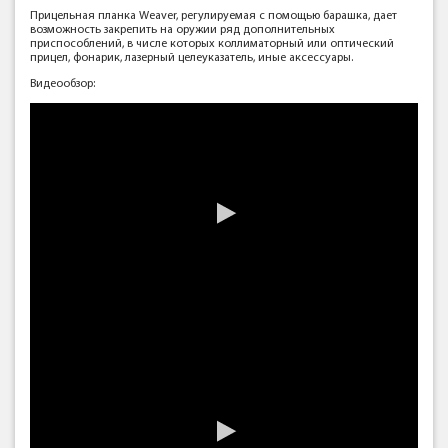
Прицельная планка Weaver, регулируемая с помощью барашка, дает
возможность закрепить на оружии ряд дополнительных
приспособлений, в числе которых коллиматорный или оптический
прицел, фонарик, лазерный целеуказатель, иные аксессуары.
Видеообзор: