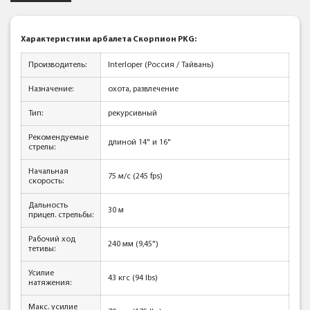
Характеристики арбалета Скорпион PKG:
Производитель:
Interloper (Россия / Тайвань)
Назначение:
охота, развлечение
Тип:
рекурсивный
Рекомендуемые
длиной 14" и 16"
стрелы:
Начальная
75 м/с (245 fps)
скорость:
Дальность
30 м
прицел. стрельбы:
Рабочий ход
240 мм (9,45")
тетивы:
Усилие
43 кгc (94 lbs)
натяжения:
Макс. усилие