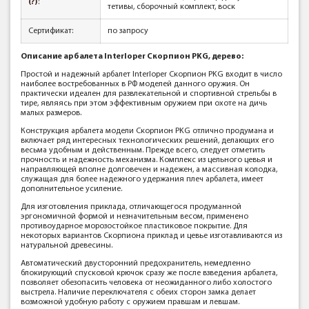
(?)
:
тетивы, сборочный комплект, воск
Сертификат:
по запросу
Описание арбалета Interloper Скорпион PKG, дерево:
Простой и надежный арбалет Interloper Скорпион PKG входит в число
наиболее востребованных в РФ моделей данного оружия. Он
практически идеален для развлекательной и спортивной стрельбы в
тире, являясь при этом эффективным оружием при охоте на дичь
малых размеров.
Конструкция арбалета модели Скорпион PKG отлично продумана и
включает ряд интересных технологических решений, делающих его
весьма удобным и действенным. Прежде всего, следует отметить
прочность и надежность механизма. Комплекс из цельного цевья и
направляющей вполне долговечен и надежен, а массивная колодка,
служащая для более надежного удержания плеч арбалета, имеет
дополнительное усиление.
Для изготовления приклада, отличающегося продуманной
эргономичной формой и незначительным весом, применено
противоударное морозостойкое пластиковое покрытие. Для
некоторых вариантов Скорпиона приклад и цевье изготавливаются из
натуральной древесины.
Автоматический двусторонний предохранитель, немедленно
блокирующий спусковой крючок сразу же после взведения арбалета,
позволяет обезопасить человека от неожиданного либо холостого
выстрела. Наличие переключателя с обеих сторон замка делает
возможной удобную работу с оружием правшам и левшам.