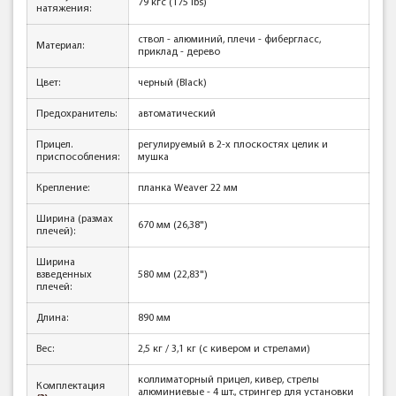
79 кгc (175 lbs)
натяжения:
ствол - алюминий, плечи - фибергласс,
Материал:
приклад - дерево
Цвет:
черный (Black)
Предохранитель:
автоматический
Прицел.
регулируемый в 2-х плоскостях целик и
приспособления:
мушка
Крепление:
планка Weaver 22 мм
Ширина (размах
670 мм (26,38")
плечей):
Ширина
взведенных
580 мм (22,83")
плечей:
Длина:
890 мм
Вес:
2,5 кг / 3,1 кг (с кивером и стрелами)
коллиматорный прицел, кивер, стрелы
Комплектация
алюминиевые - 4 шт., стрингер для установки