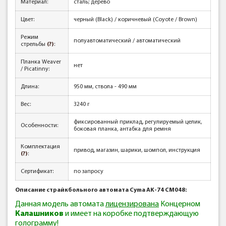
Материал:
сталь; дерево
Цвет:
черный (Black) / коричневый (Coyote / Brown)
Режим
полуавтоматический / автоматический
стрельбы
(?)
:
Планка Weaver
нет
/ Picatinny:
Длина:
950 мм, ствола - 490 мм
Вес:
3240 г
фиксированный приклад, регулируемый целик,
Особенности:
боковая планка, антабка для ремня
Комплектация
привод, магазин, шарики, шомпол, инструкция
(?)
:
Сертификат:
по запросу
Описание страйкбольного автомата Cyma AK-74 CM048:
Данная модель автомата
лицензирована
Концерном
Калашников
и имеет на коробке подтверждающую
голограмму!