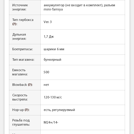
Источник
аккумулятор (не входит в комплект), разъем
энергии:
mini-Tamiya
Тип гирбокса
Ver. 3
(?)
:
Дульная
1,7 Дж
энергия:
Боеприпасы:
шарики 6 мм
Тип магазина:
бункерный
Емкость
500
магазина:
Blowback
(?)
:
нет
Скорость
120-130 м/с
выстрела:
Hop-up
(?)
:
есть, регулируемый
Резьба под
M24+/14-
глушитель: