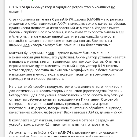
С
2023 года
аккумулятор и зарядное устройство в комплект
не
входят!
Страйкбольный
автомат Cyma АК-74
, дерево (CM048) – это реплика
знаменитого «Калашникова» АК-74, привод высокого качества сборки,
практически полностью изготовленный из металла. Изделие имеет
базовый гирбокс 3-го поколения, и показывает скорость вылета в
130
м/с
, что является максимальной для игр в зданиях. За кучность
стрельбы отвечает настраиваемая камера хоп-ап. Боеприпасы –
шарики
0,2 г
, которые могут быть заменены на более тяжелые.
Магазин бункерный, на
500
шариков (может быть заменен на
механический для большего удобства). Аккумулятор устанавливается
в приклад, и закрывается тыльником при помощи болтов. Опытные
игроки рекомендуют заменить штатный аккумулятор 8,4 V никель-
металлгидридного типа на литиевые модификации с более высоким
напряжением и емкостью, это позволит повысить возможности
привода и его скорострельность.
На ствольной коробке предусмотрено крепление «ласточкин хвост»
для оптических и коллиматорных прицелов (производства России и
Белоруссии). Для получения возможности использовать зарубежную
оптику потребуется купить переходник на Пикатинни. Основной
материал – металлический сплав, приклад автомата и цевье
изготовлены из дерева, поверхность тщательно обработана. Привод
качественно собран, люфтов нет. Весит автомат
3,24 кг
, длина –
95 см
.
В комплекте идет магазин, аккумуляторная батарея с зарядным
устройством, шарики
0,2 г
, шомпол и памятка пользователю.
Автомат для страйкбола
Cyma АК-74
с деревянным прикладом –