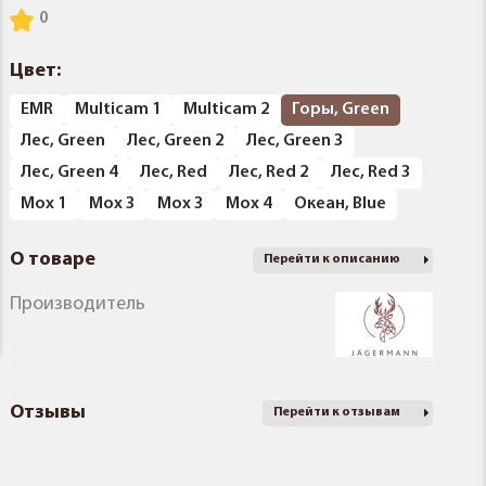
Цвет:
EMR
Multicam 1
Multicam 2
Горы, Green
Лес, Green
Лес, Green 2
Лес, Green 3
Лес, Green 4
Лес, Red
Лес, Red 2
Лес, Red 3
Мох 1
Мох 3
Мох 3
Мох 4
Океан, Blue
О товаре
Перейти к описанию
Производитель
Отзывы
Перейти к отзывам