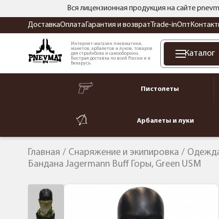
Вся лицензионная продукция на сайте pnevm
Доставка
Оплата
Гарантия и возврат
Trade-in
Опт
Контакт
Интернет-магазин пневматики,
макетов, арбалетов и луков, товаров
Каталог
для страйкбола и самообороны.
Быстрая доставка по всей России и в
Беларусь.
Пистолеты
Арбалеты и луки
Главная
Снаряжение и экипировка
Одежда
Бандана Jagermann Buff Горы, Green USM