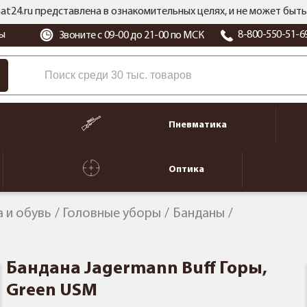
at24.ru представлена в ознакомительных целях, и не может бы
ы
8-800-550-51-6
Звоните с 09-00 до 21-00 по МСК
Пневматика
Оптика
 и обувь
Головные уборы
Банданы
Бандана Jagermann Buff Горы,
Green USM