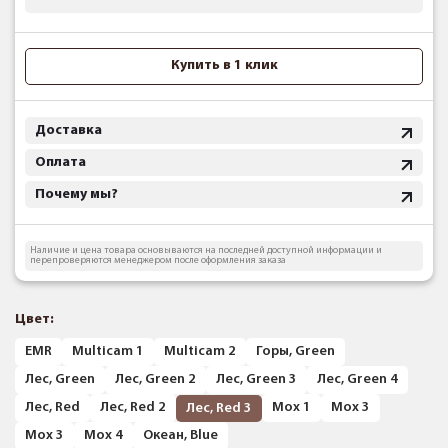
Купить в 1 клик
Доставка
Оплата
Почему мы?
Наличие и цена товара основываются на последней доступной информации и
перепроверяются менеджером после оформления заказа
Цвет:
EMR
Multicam 1
Multicam 2
Горы, Green
Лес, Green
Лес, Green 2
Лес, Green 3
Лес, Green 4
Лес, Red
Лес, Red 2
Мох 1
Мох 3
Лес, Red 3
Мох 3
Мох 4
Океан, Blue