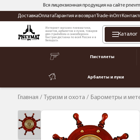
Вся лицензионная продукция на сайте pnevm
Доставка
Оплата
Гарантия и возврат
Trade-in
Опт
Контакт
Интернет-магазин пневматики,
макетов, арбалетов и луков, товаров
Каталог
для страйкбола и самообороны.
Быстрая доставка по всей России и в
Беларусь.
Пистолеты
Арбалеты и луки
Главная
Туризм и охота
Барометры и мет