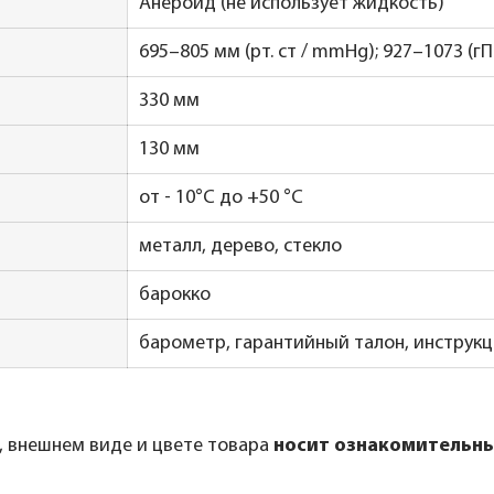
Анероид (не использует жидкость)
695–805 мм (рт. ст / mmHg); 927–1073 (гΠ
330 мм
130 мм
от - 10°С до +50 °С
металл, дерево, стекло
барокко
барометр, гарантийный талон, инструкц
, внешнем виде и цвете товара
носит ознакомительны