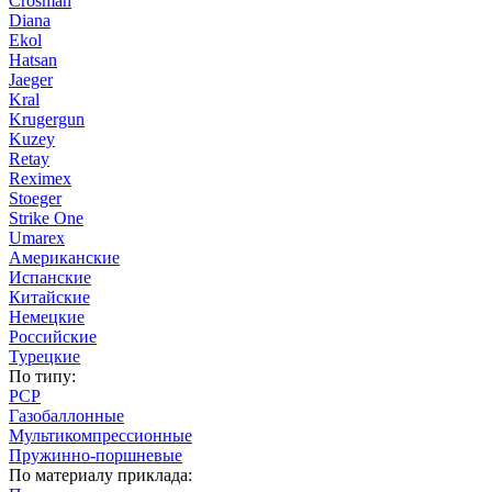
Crosman
Diana
Ekol
Hatsan
Jaeger
Kral
Krugergun
Kuzey
Retay
Reximex
Stoeger
Strike One
Umarex
Американские
Испанские
Китайские
Немецкие
Российские
Турецкие
По типу:
PCP
Газобаллонные
Мультикомпрессионные
Пружинно-поршневые
По материалу приклада: