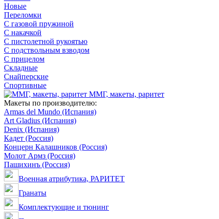
Новые
Переломки
С газовой пружиной
С накачкой
С пистолетной рукоятью
С подствольным взводом
С прицелом
Складные
Снайперские
Спортивные
ММГ, макеты, раритет
Макеты по производителю:
Armas del Mundo (Испания)
Art Gladius (Испания)
Denix (Испания)
Кадет (Россия)
Концерн Калашников (Россия)
Молот Армз (Россия)
Пашихинъ (Россия)
Военная атрибутика, РАРИТЕТ
Гранаты
Комплектующие и тюнинг