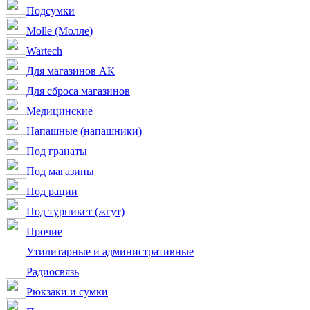
Подсумки
Molle (Молле)
Wartech
Для магазинов АК
Для сброса магазинов
Медицинские
Напашные (напашники)
Под гранаты
Под магазины
Под рации
Под турникет (жгут)
Прочие
Утилитарные и административные
Радиосвязь
Рюкзаки и сумки