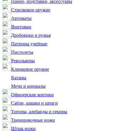
Панно, подставки, аксессуары
Стрелковое оружие
Автоматы
Винтовки
Дробовики и ружья
Патроны учебные
Пистолеты
Револьверы
Клинковое оружие
Катаны
Мечи и кинжалы
Офицерские кортики
Сабли, шашки и шпаги
Топоры, алебарды и секиры
Тренировочные ножи
Штык-ножи