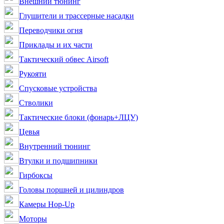
Внешний тюнинг
Глушители и трассерные насадки
Переводчики огня
Приклады и их части
Тактический обвес Airsoft
Рукояти
Спусковые устройства
Стволики
Тактические блоки (фонарь+ЛЦУ)
Цевья
Внутренний тюнинг
Втулки и подшипники
Гирбоксы
Головы поршней и цилиндров
Камеры Hop-Up
Моторы