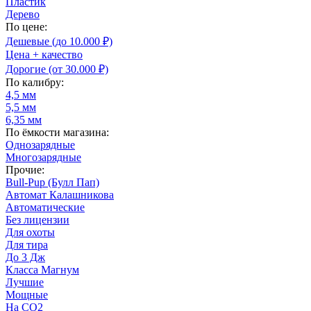
Пластик
Дерево
По цене:
Дешевые (до 10.000 ₽)
Цена + качество
Дорогие (от 30.000 ₽)
По калибру:
4,5 мм
5,5 мм
6,35 мм
По ёмкости магазина:
Однозарядные
Многозарядные
Прочие:
Bull-Pup (Булл Пап)
Автомат Калашникова
Автоматические
Без лицензии
Для охоты
Для тира
До 3 Дж
Класса Магнум
Лучшие
Мощные
На CO2