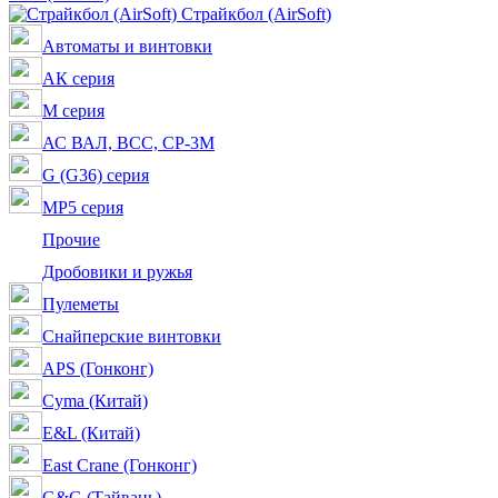
Страйкбол (AirSoft)
Автоматы и винтовки
АК серия
M серия
АС ВАЛ, ВСС, СР-3М
G (G36) серия
MP5 серия
Прочие
Дробовики и ружья
Пулеметы
Снайперские винтовки
APS (Гонконг)
Cyma (Китай)
E&L (Китай)
East Crane (Гонконг)
G&G (Тайвань)