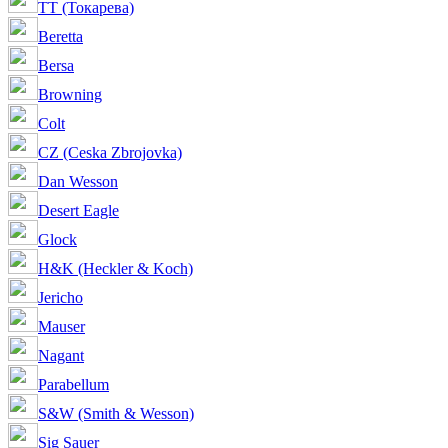
ТТ (Токарева)
Beretta
Bersa
Browning
Colt
CZ (Ceska Zbrojovka)
Dan Wesson
Desert Eagle
Glock
H&K (Heckler & Koch)
Jericho
Mauser
Nagant
Parabellum
S&W (Smith & Wesson)
Sig Sauer