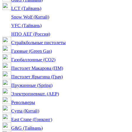
LCT (Тайвань)
Snow Wolf (Китай)
VFC (Тайвань)
НПО АЕГ (Россия)
Страйкбольные пистолеты
Газовые (Green Gas)
Газобаллонные (CO2)
Пистолет Макарова (ПМ)
Пистолет Ярыгина (Грач)
Пружинные (Spring)
Электропневмат. (AEP)
Револьверы
Cyma (Китай)
East Crane (Гонконг)
G&G (Тайвань)