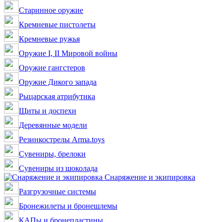
Старинное оружие
Кремневые пистолеты
Кремневые ружья
Оружие I, II Мировой войны
Оружие гангстеров
Оружие Дикого запада
Рыцарская атрибутика
Щиты и доспехи
Деревянные модели
Резинкострелы Arma.toys
Сувениры, брелоки
Сувениры из шоколада
Снаряжение и экипировка
Разгрузочные системы
Бронежилеты и бронешлемы
КАПы и бронепластины