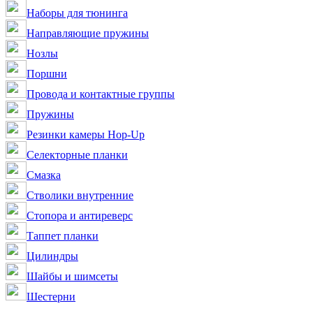
Наборы для тюнинга
Направляющие пружины
Нозлы
Поршни
Провода и контактные группы
Пружины
Резинки камеры Hop-Up
Селекторные планки
Смазка
Стволики внутренние
Стопора и антиреверс
Таппет планки
Цилиндры
Шайбы и шимсеты
Шестерни