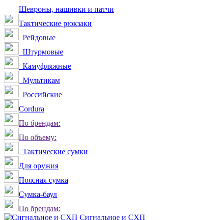
Шевроны, нашивки и патчи
Тактические рюкзаки
Рейдовые
Штурмовые
Камуфляжные
Мультикам
Российские
Сordura
По брендам:
По объему:
Тактические сумки
Для оружия
Поясная сумка
Сумка-баул
По брендам:
Сигнальное и СХП