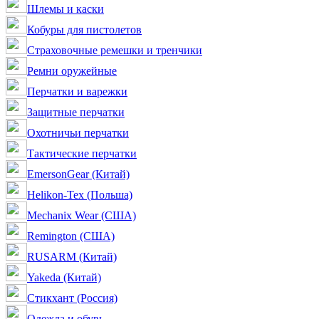
Шлемы и каски
Кобуры для пистолетов
Страховочные ремешки и тренчики
Ремни оружейные
Перчатки и варежки
Защитные перчатки
Охотничьи перчатки
Тактические перчатки
EmersonGear (Китай)
Helikon-Tex (Польша)
Mechanix Wear (США)
Remington (США)
RUSARM (Китай)
Yakeda (Китай)
Стикхант (Россия)
Одежда и обувь