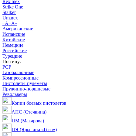
Reximex
Strike One
Stalker
Umarex
«А+А»
Американские
Испанские
Китайские
Немецкие
Российские
Турецкие
По типу:
PCP
Газобаллонные
Компрессионные
Пистолеты-пулеметы
Пружинно-поршневые
Револьверы
Копии боевых пистолетов
АПС (Стечкина)
ПМ (Макарова)
ПЯ (Ярыгина «Грач»)