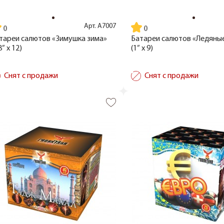
Арт.
А7007
тареи салютов «Зимушка зима»
Батареи салютов «Ледяны
8” x 12)
(1” x 9)
Снят с продажи
Снят с продажи