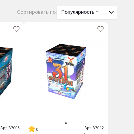
Сортировать по:
Арт.
А7006
Арт.
А7042