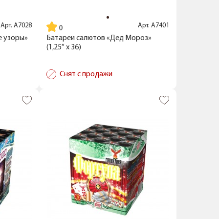
Арт.
А7028
Арт.
А7401
е узоры»
Батареи салютов «Дед Мороз»
(1,25” x 36)
Снят с продажи