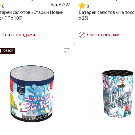
Арт.
А7527
тареи салютов «Старый Новый
Батареи салютов «На посош
» (1” x 100)
x 25)
Снят с продажи
Снят с продажи