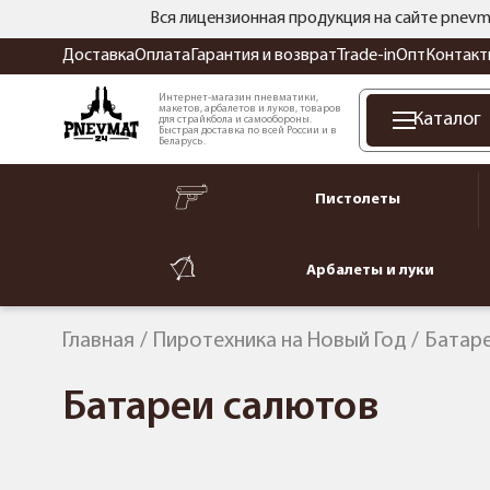
Вся лицензионная продукция на сайте pnevm
Доставка
Оплата
Гарантия и возврат
Trade-in
Опт
Контакт
Интернет-магазин пневматики,
макетов, арбалетов и луков, товаров
Каталог
для страйкбола и самообороны.
Быстрая доставка по всей России и в
Беларусь.
Пистолеты
Арбалеты и луки
Главная
Пиротехника на Новый Год
Батар
Батареи салютов