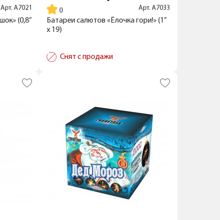
Арт.
А7021
Арт.
А7033
ок» (0,8”
Батареи салютов «Ёлочка гори!» (1”
x 19)
Снят с продажи