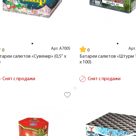
Арт.
А7005
Арт
тареи салютов «Сувенир» (0,5” x
Батареи салютов «Штурм 10
)
x 100)
Снят с продажи
Снят с продажи