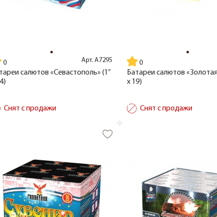
Арт.
А7295
тареи салютов «Севастополь» (1”
Батареи салютов «Золотая 
4)
x 19)
Снят с продажи
Снят с продажи