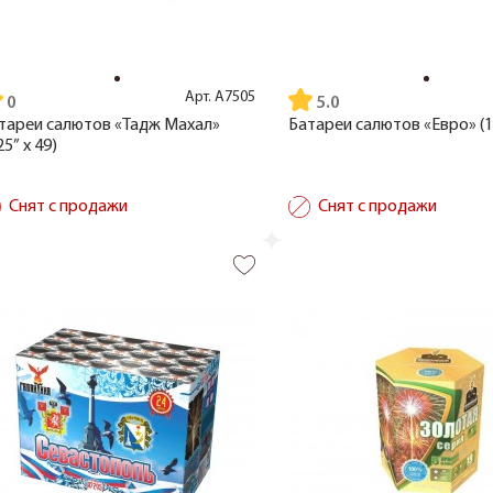
Арт.
А7505
5.0
тареи салютов «Тадж Махал»
Батареи салютов «Евро» (1”
25” x 49)
Снят с продажи
Снят с продажи