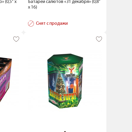
 (0,5” x
Батареи салютов «31 декабря» (0,8”
x 16)
Снят с продажи