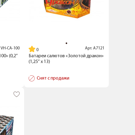
.
VH-CA-100
Арт.
А7121
0» (0,2”
Батареи салютов «Золотой дракон»
(1,25” x 13)
Снят с продажи