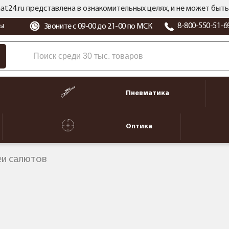
at24.ru представлена в ознакомительных целях, и не может бы
ы
8-800-550-51-6
Звоните с 09-00 до 21-00 по МСК
Пневматика
Оптика
еи салютов