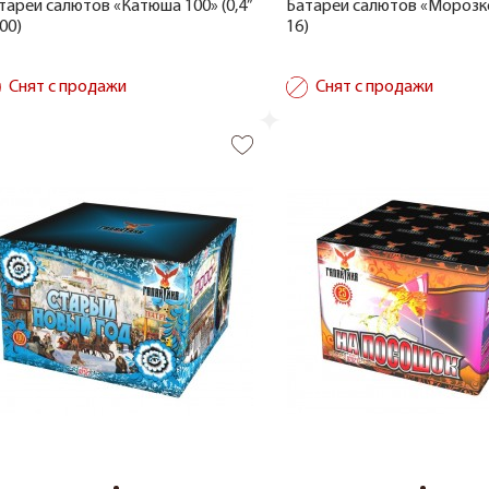
тареи салютов «Катюша 100» (0,4”
Батареи салютов «Морозко»
100)
16)
Снят с продажи
Снят с продажи