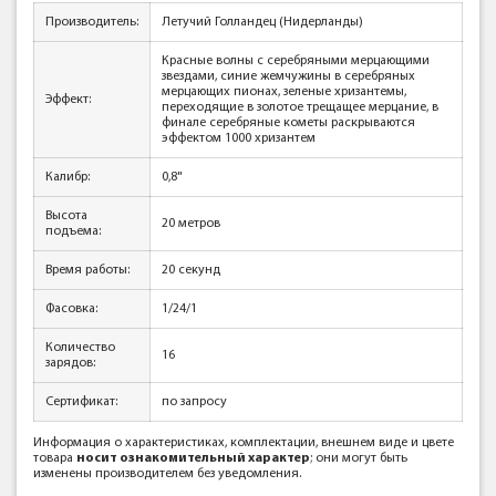
Производитель:
Летучий Голландец (Нидерланды)
Красные волны с серебряными мерцающими
звездами, синие жемчужины в серебряных
мерцающих пионах, зеленые хризантемы,
Эффект:
переходящие в золотое трещащее мерцание, в
финале серебряные кометы раскрываются
эффектом 1000 хризантем
Калибр:
0,8"
Высота
20 метров
подъема:
Время работы:
20 секунд
Фасовка:
1/24/1
Количество
16
зарядов:
Сертификат:
по запросу
Информация о характеристиках, комплектации, внешнем виде и цвете
товара
носит ознакомительный характер
; они могут быть
изменены производителем без уведомления.