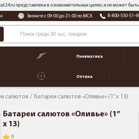
at24.ru представлена в ознакомительных целях, и не может бы
ы
8-800-550-51-6
Звоните с 09-00 до 21-00 по МСК
Пневматика
Оптика
еи салютов
Батареи салютов «Оливье» (1” x 13)
Батареи салютов «Оливье» (1”
x 13)