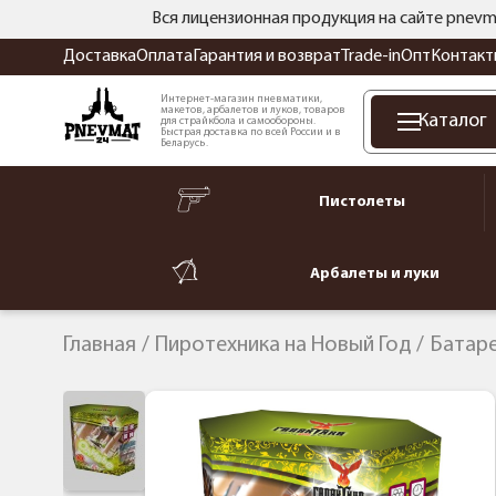
Вся лицензионная продукция на сайте pnevm
Доставка
Оплата
Гарантия и возврат
Trade-in
Опт
Контакт
Интернет-магазин пневматики,
макетов, арбалетов и луков, товаров
Каталог
для страйкбола и самообороны.
Быстрая доставка по всей России и в
Беларусь.
Пистолеты
Арбалеты и луки
Главная
Пиротехника на Новый Год
Батар