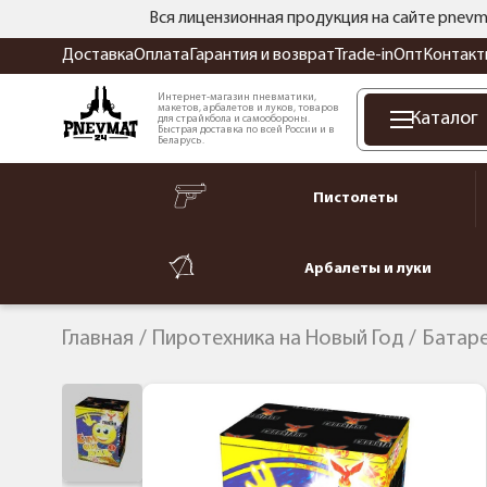
Вся лицензионная продукция на сайте pnevm
Доставка
Оплата
Гарантия и возврат
Trade-in
Опт
Контакт
Интернет-магазин пневматики,
макетов, арбалетов и луков, товаров
Каталог
для страйкбола и самообороны.
Быстрая доставка по всей России и в
Беларусь.
Пистолеты
Арбалеты и луки
Главная
Пиротехника на Новый Год
Батар