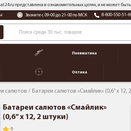
at24.ru представлена в ознакомительных целях, и не может бы
ы
8-800-550-51-6
Звоните с 09-00 до 21-00 по МСК
Пневматика
Оптика
еи салютов
Батареи салютов «Смайлик» (0,6” x 12, 
Батареи салютов «Смайлик»
(0,6” x 12, 2 штуки)