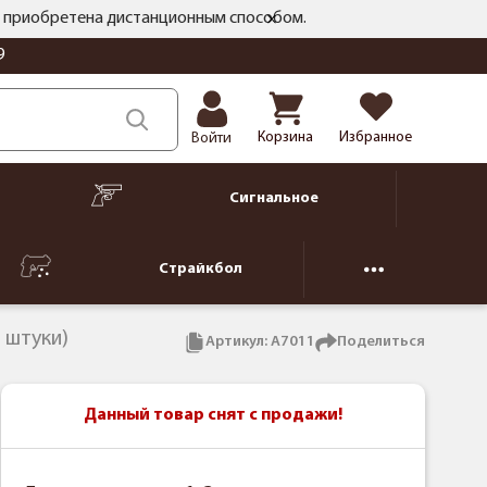
ть приобретена дистанционным способом.
9
Корзина
Избранное
Войти
Сигнальное
Страйкбол
2 штуки)
Артикул:
А7011
Поделиться
Данный товар снят с продажи!