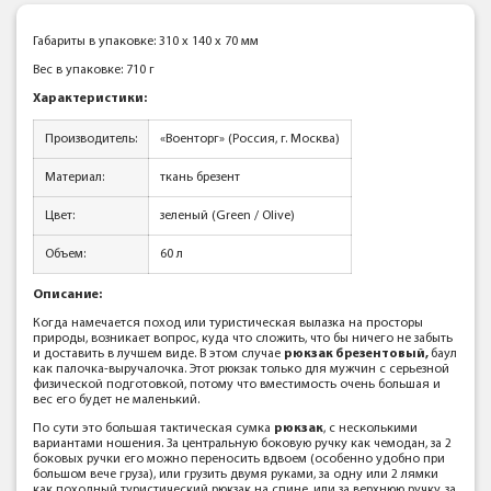
Габариты в упаковке: 310 x 140 x 70 мм
Вес в упаковке: 710 г
Характеристики:
Производитель:
«Военторг» (Россия, г. Москва)
Материал:
ткань брезент
Цвет:
зеленый (Green / Olive)
Объем:
60 л
Описание:
Когда намечается поход или туристическая вылазка на просторы
природы, возникает вопрос, куда что сложить, что бы ничего не забыть
и доставить в лучшем виде. В этом случае
рюкзак брезентовый,
баул
как палочка-выручалочка. Этот рюкзак только для мужчин с серьезной
физической подготовкой, потому что вместимость очень большая и
вес его будет не маленький.
По сути это большая тактическая сумка
рюкзак
, с несколькими
вариантами ношения. За центральную боковую ручку как чемодан, за 2
боковых ручки его можно переносить вдвоем (особенно удобно при
большом вече груза), или грузить двумя руками, за одну или 2 лямки
как походный туристический рюкзак на спине, или за верхнюю ручку, за