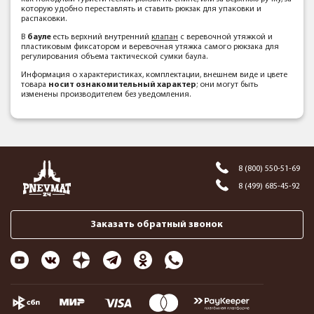
которую удобно переставлять и ставить рюкзак для упаковки и
распаковки.
В
бауле
есть верхний внутренний
клапан
с веревочной утяжкой и
пластиковым фиксатором и веревочная утяжка самого рюкзака для
регулирования объема тактической сумки баула.
Информация о характеристиках, комплектации, внешнем виде и цвете
товара
носит ознакомительный характер
; они могут быть
изменены производителем без уведомления.
8 (800) 550-51-69
8 (499) 685-45-92
Заказать обратный звонок