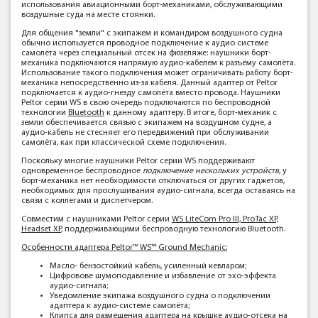
использования авиационными борт-механиками, обслуживающими
воздушные суда на месте стоянки.
Для общения "земли" с экипажем и командиром воздушного судна
обычно используется проводное подключение к аудио системе
самолёта через специальный отсек на фюзеляже: наушники борт-
механика подключаются напрямую аудио-кабелем к разъёму самолёта.
Использование такого подключения может ограничивать работу борт-
механика непосредственно из-за кабеля. Данный адаптер от Peltor
подключается к аудио-гнезду самолёта вместо провода. Наушники
Peltor серии WS в свою очередь подключаются по беспроводной
технологии
Bluetooth
к данному адаптеру. В итоге, борт-механик с
земли обеспечивается связью с экипажем на воздушном судне, а
аудио-кабель не стесняет его передвижений при обслуживании
самолёта, как при классической схеме подключения.
Поскольку многие наушники Peltor серии WS поддерживают
одновременное беспроводное
подключение нескольких устройств
, у
борт-механика нет необходимости отключаться от других гаджетов,
необходимых для прослушивания аудио-сигнала, всегда оставаясь на
связи с коллегами и диспетчером.
Совместим с наушниками Peltor серии
WS LiteCom Pro III, ProTac XP,
Headset XP
, поддерживающими беспроводную технологию Bluetooth.
Особенности адаптера Peltor™ WS™ Ground Mechanic:
Масло- бензостойкий кабель, усиленный кевларом;
Цифровове шумоподавление и избавление от эхо-эффекта
аудио-сигнала;
Уведомление экипажа воздушного судна о подключении
адаптера к аудио-системе самолёта;
Клипса для размещения адаптера на крышке аудио-отсека на