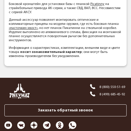
Боковой кронштейн для установки базы с планкой
Picatinny
на
страйкбольные привода АК-серии, а также СВД, ВАЛ, ВСС. Несовместим
с серией АКСУ.
Данный аксессуар позволяет монтировать оптические и
коллиматорные прицелы на модели оружия, где есть боковая планка
«ласточкин хвост»
, но нет планок Пикатинни на ствольной коробке.
Изделие выполнено из алюминиевого сплава, фиксация на монтажной
планке осуществляется поворотным рычагом без дополнительных
инструментов.
Информация о характеристиках, комплектации, внешнем виде и цвете
товара
носит ознакомительный характер
; они могут быть
изменены производителем без уведомления.
8 (800) 550-51-69
8 (499) 685-45-92
Заказать обратный звонок