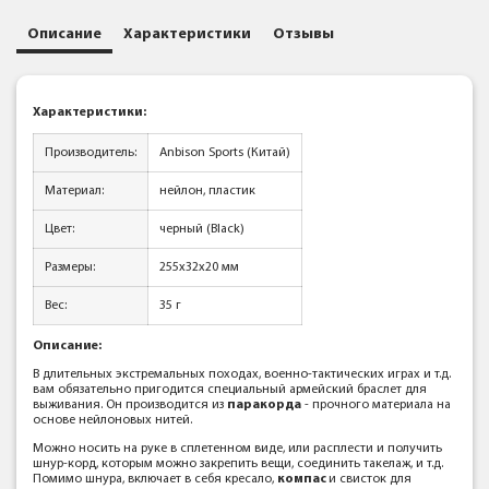
Описание
Характеристики
Отзывы
Характеристики:
Производитель:
Anbison Sports (Китай)
Материал:
нейлон, пластик
Цвет:
черный (Black)
Размеры:
255x32x20 мм
Вес:
35 г
Описание:
В длительных экстремальных походах, военно-тактических играх и т.д.
вам обязательно пригодится специальный армейский браслет для
выживания. Он производится из
паракорда
- прочного материала на
основе нейлоновых нитей.
Можно носить на руке в сплетенном виде, или расплести и получить
шнур-корд, которым можно закрепить вещи, соединить такелаж, и т.д.
Помимо шнура, включает в себя кресало,
компас
и свисток для