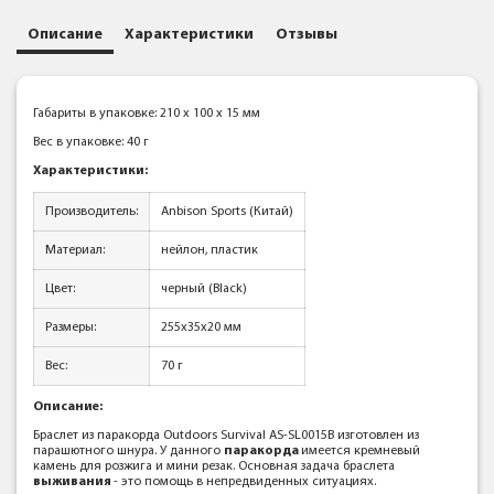
Описание
Характеристики
Отзывы
Габариты в упаковке: 210 x 100 x 15 мм
Вес в упаковке: 40 г
Характеристики:
Производитель:
Anbison Sports (Китай)
Материал:
нейлон, пластик
Цвет:
черный (Black)
Размеры:
255x35x20 мм
Вес:
70 г
Описание:
Браслет из паракорда Outdoors Survival AS-SL0015B изготовлен из
парашютного шнура. У данного
паракорда
имеется кремневый
камень для розжига и мини резак. Основная задача браслета
выживания
- это помощь в непредвиденных ситуациях.