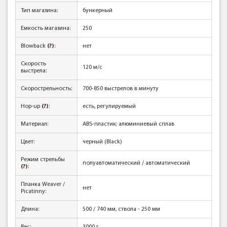
Тип магазина:
бункерный
Емкость магазина:
250
Blowback
(?)
:
нет
Скорость
120 м/с
выстрела:
Скорострельность:
700-850 выстрелов в минуту
Hop-up
(?)
:
есть, регулируемый
Материал:
ABS-пластик; алюминиевый сплав
Цвет:
черный (Black)
Режим стрельбы
полуавтоматический / автоматический
(?)
:
Планка Weaver /
нет
Picatinny:
Длина:
500 / 740 мм, ствола - 250 мм