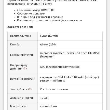
Страйкбольный пистолет-пулемет Cyma H&K MP5N
к
омиссионка.
Возврат/обмен в течении 14 дней!
Серийный номер: НОМЕР 80
Состояние: исправен
Внешний вид: как новый, хороший
Комплектация: пистолет-пулемёт, магазин, чехол
Характеристики:
Производитель:
Cyma (Китай)
Калибр:
6,0 мм (.236)
пистолет-пулемет Heckler und Koch HK MP5K
Боевой прототип:
(Германия)
По принципу
AEG (электропневматическое)
действия
(?)
:
аккумулятор NiMH 8,4 V 1100mAh (mini type),
Источник энергии:
разъем mini-Tamiya
Тип гирбокса
(?)
:
Ver. 3 с изменениями
Дульная энергия:
1,7 Дж
Боеприпасы:
шарики 6 мм