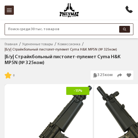
Поиск среди 30 тыс. товаров
Главная
Уцененные товары
Комиссионка
|Б/у| Страйкбольный пистолет-пулемет Cyma H&K MP5N (№ 325ком)
|Б/у| Страйкбольный пистолет-пулемет Cyma H&K
MP5N (№ 325ком)
325ком
-15%