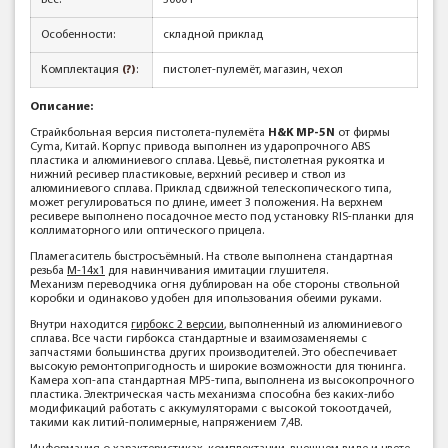
Вес:
3000 г
Особенности:
складной приклад
Комплектация
(?)
:
пистолет-пулемёт, магазин, чехол
Описание:
Страйкбольная версия пистолета-пулемёта
H&K МР-5N
от фирмы
Cyma, Китай. Корпус привода выполнен из ударопрочного ABS
пластика и алюминиевого сплава. Цевьё, пистолетная рукоятка и
нижний ресивер пластиковые, верхний ресивер и ствол из
алюминиевого сплава. Приклад сдвижной телескопического типа,
может регулироваться по длине, имеет 3 положения. На верхнем
ресивере выполнено посадочное место под установку RIS-планки для
коллиматорного или оптического прицела.
Пламегаситель быстросъёмный. На стволе выполнена стандартная
резьба
М-14х1
для навинчивания имитации глушителя.
Механизм переводчика огня дублирован на обе стороны ствольной
коробки и одинаково удобен для ипользования обеими руками.
Внутри находится
гирбокс 2 версии
, выполненный из алюминиевого
сплава. Все части гирбокса стандартные и взаимозаменяемы с
запчастями большинства других производителей. Это обеспечивает
высокую ремонтопригодность и широкие возможности для тюнинга.
Камера хоп-апа стандартная МР5-типа, выполнена из высокопрочного
пластика. Электрическая часть механизма способна без каких-либо
модификаций работать с аккумуляторами с высокой токоотдачей,
такими как литий-полимерные, напряжением 7,4В.