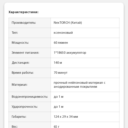
Характеристики
:
Производитель:
NexTORCH (Китай)
Тип:
ксеноновый
Мощность:
60 люмен
Элемент питания:
1*18650 аккумулятор
Дистанция:
140 м
Время работы:
70 минут
прочный нейлоновый материал с
Материал:
анодированным покрытием
Водонепроницаемость:
до 1 м
Ударопрочность:
до 1 м
Габариты:
124 х 29 x 34 мм
Вес:
65 г