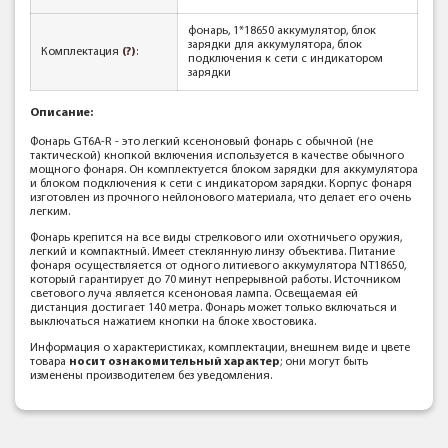
фонарь, 1*18650 аккумулятор, блок
зарядки для аккумулятора, блок
Комплектация
(?)
:
подключения к сети с индикатором
зарядки
Описание
:
Фонарь GT6A-R - это легкий ксеноновый фонарь с обычной (не
тактической) кнопкой включения используется в качестве обычного
мощного фонаря. Он комплектуется блоком зарядки для аккумулятора
и блоком подключения к сети с индикатором зарядки. Корпус фонаря
изготовлен из прочного нейлонового материала, что делает его очень
легким.
Фонарь крепится на все виды стрелкового или охотничьего оружия,
легкий и компактный. Имеет стеклянную линзу объектива. Питание
фонаря осуществляется от одного литиевого аккумулятора NT18650,
который гарантирует до 70 минут непрерывной работы. Источником
светового луча является ксеноновая лампа. Освещаемая ей
дистанция достигает 140 метра. Фонарь может только включаться и
выключаться нажатием кнопки на блоке хвостовика.
Информация о характеристиках, комплектации, внешнем виде и цвете
товара
носит ознакомительный характер
; они могут быть
изменены производителем без уведомления.