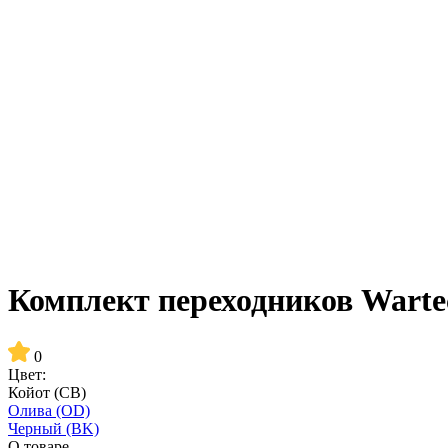
Комплект переходников Wartec
0
Цвет:
Койот (CB)
Олива (OD)
Черный (BK)
О товаре