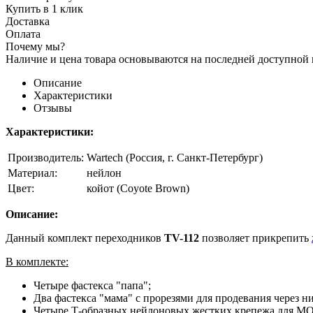
Купить в 1 клик
Доставка
Оплата
Почему мы?
Наличие и цена товара основываются на последней доступной
Описание
Характеристики
Отзывы
Характеристики:
Производитель:
Wartech (Россия, г. Санкт-Петербург)
Материал:
нейлон
Цвет:
койот (Coyote Brown)
Описание:
Данный комплект переходников
TV-112
позволяет прикрепить
В комплекте:
Четыре фастекса "папа";
Два фастекса "мама" с прорезями для продевания через 
Четыре Т-образных нейлоновых жестких крепежа для M