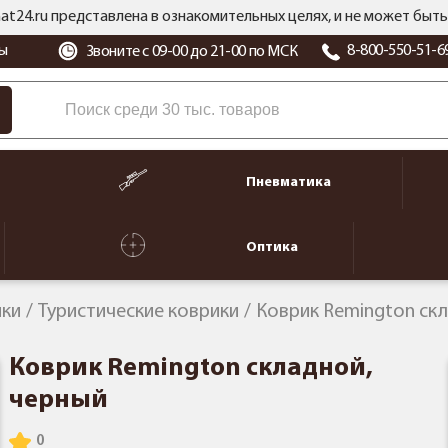
at24.ru представлена в ознакомительных целях, и не может бы
ы
8-800-550-51-6
Звоните с 09-00 до 21-00 по МСК
Пневматика
Оптика
ики
Туристические коврики
Коврик Remington ск
Коврик Remington складной,
черный