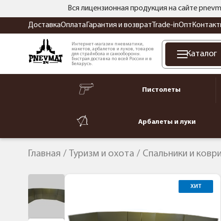
Вся лицензионная продукция на сайте pnevm
Доставка
Оплата
Гарантия и возврат
Trade-in
Опт
Контакт
Интернет-магазин пневматики,
макетов, арбалетов и луков, товаров
Каталог
для страйкбола и самообороны.
Быстрая доставка по всей России и в
Беларусь.
Пистолеты
Арбалеты и луки
Главная
Туризм и охота
Спальники и ковр
ХИТ