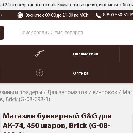
at24.ru представлена в ознакомительных целях, и не может бы
ы
8-800-550-51-6
Звоните с 09-00 до 21-00 по МСК
Пневматика
Оптика
азины и лоадеры
Для автоматов и винтовок
Маг
 Brick (G-08-098-1)
Магазин бункерный G&G для
АК-74, 450 шаров, Brick (G-08-