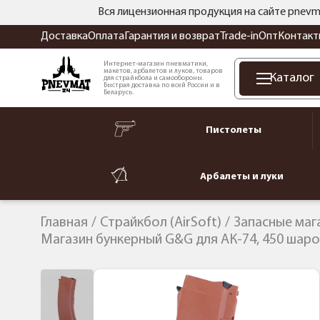
Вся лицензионная продукция на сайте pnevm
Доставка
Оплата
Гарантия и возврат
Trade-in
Опт
Контакт
Интернет-магазин пневматики,
макетов, арбалетов и луков, товаров
Каталог
для страйкбола и самообороны.
Быстрая доставка по всей России и в
Беларусь.
Пистолеты
Арбалеты и луки
Главная
Страйкбол (AirSoft)
Запасные маг
Магазин бункерный G&G для АК-74, 450 шаров,