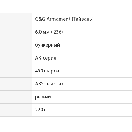
G&G Armament (Тайвань)
6,0 мм (.236)
бункерный
АК-серия
450 шаров
ABS-пластик
рыжий
220 г