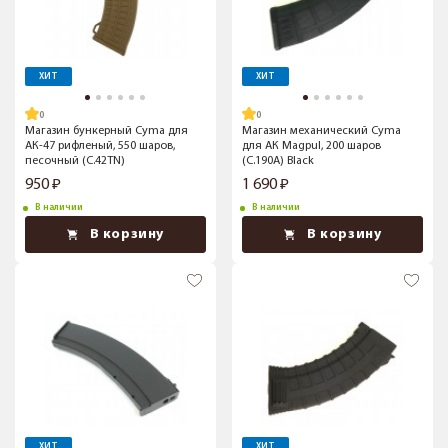
ХИТ
ХИТ
Магазин бункерный Cyma для
Магазин механический Cyma
АК-47 рифленый, 550 шаров,
для АК Magpul, 200 шаров
песочный (C.42TN)
(C.190A) Black
950
1 690
В наличии
В наличии
В корзину
В корзину
ХИТ
ХИТ