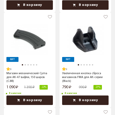
В корзину
В корзину
ХИТ
ХИТ
Магазин механический Cyma
Увеличенная кнопка сброса
для АК-47 вафли, 150 шаров
магазинов FMA для АК-серии
(C.88)
(Black)
1 090
790
1 390
990
-22%
-21%
В наличии
В наличии
В корзину
В корзину