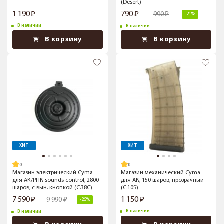
(Desert)
1 190
790
990
-21%
В наличии
В наличии
В корзину
В корзину
ХИТ
ХИТ
Магазин электрический Cyma
Магазин механический Cyma
для АК/РПК sounds control, 2800
для АК, 150 шаров, прозрачный
шаров, с вын. кнопкой (C.38C)
(C.105)
7 590
1 150
9 990
-25%
В наличии
В наличии