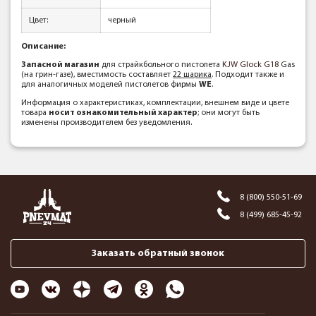
Цвет:
черный
Описание:
Запасной магазин
для страйкбольного пистолета
KJW Glock G18
Gas
(на грин-газе), вместимость составляет
22 шарика
. Подходит также и
для аналогичных моделей пистолетов фирмы
WE
.
Информация о характеристиках, комплектации, внешнем виде и цвете
товара
носит ознакомительный характер
; они могут быть
изменены производителем без уведомления.
8 (800) 550-51-69
8 (499) 685-45-92
Заказать обратный звонок