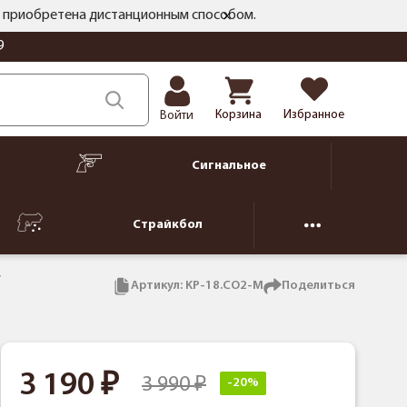
ть приобретена дистанционным способом.
9
Корзина
Избранное
Войти
Сигнальное
Страйкбол
Артикул:
KP-18.CO2-M
Поделиться
3 190
3 990
-20%