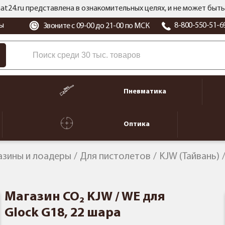
at24.ru представлена в ознакомительных целях, и не может бы
ы
8-800-550-51-6
Звоните с 09-00 до 21-00 по МСК
Пневматика
Оптика
азины и лоадеры
Для пистолетов
KJW (Тайвань)
Магазин CO₂ KJW / WE для
Glock G18, 22 шара