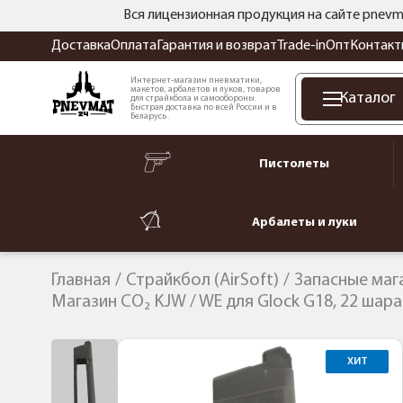
Вся лицензионная продукция на сайте pnevm
Доставка
Оплата
Гарантия и возврат
Trade-in
Опт
Контакт
Интернет-магазин пневматики,
макетов, арбалетов и луков, товаров
Каталог
для страйкбола и самообороны.
Быстрая доставка по всей России и в
Беларусь.
Пистолеты
Арбалеты и луки
Главная
Страйкбол (AirSoft)
Запасные маг
Магазин CO₂ KJW / WE для Glock G18, 22 шара
ХИТ