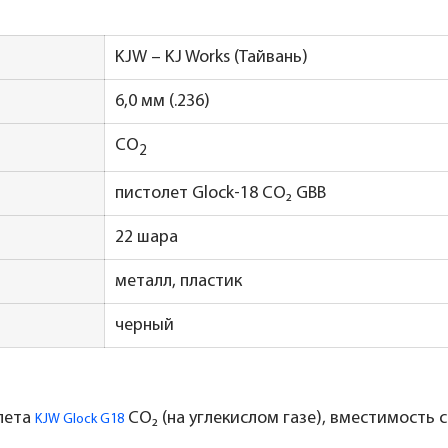
KJW – KJ Works (Тайвань)
6,0 мм (.236)
CO
2
пистолет Glock-18 CO₂ GBB
22 шара
металл, пластик
черный
лета
CO₂ (на углекислом газе), вместимость 
KJW Glock G18