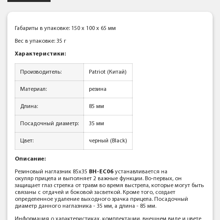
Габариты в упаковке: 150 x 100 x 65 мм
Вес в упаковке: 35 г
Характеристики:
Производитель:
Patriot (Китай)
Материал:
резина
Длина:
85 мм
Посадочный диаметр:
35 мм
Цвет:
черный (Black)
Описание:
Резиновый наглазник 85х35
BH-EC06
устанавливается на
окуляр прицела и выполняет 2 важные функции. Во-первых, он
защищает глаз стрелка от травм во время выстрела, которые могут быть
связаны с отдачей и боковой засветкой. Кроме того, создает
определенное удаление выходного зрачка прицела. Посадочный
диаметр данного наглазника - 35 мм, а длина - 85 мм.
Информация о характеристиках, комплектации, внешнем виде и цвете