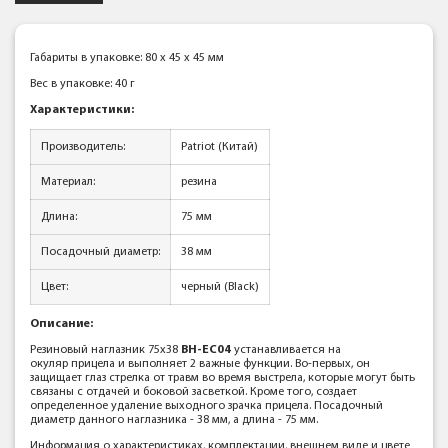
Габариты в упаковке: 80 x 45 x 45 мм
Вес в упаковке: 40 г
Характеристики:
Производитель:
Patriot (Китай)
Материал:
резина
Длина:
75 мм
Посадочный диаметр:
38 мм
Цвет:
черный (Black)
Описание:
Резиновый наглазник 75x38
BH-EC04
устанавливается на
окуляр прицела и выполняет 2 важные функции. Во-первых, он
защищает глаз стрелка от травм во время выстрела, которые могут быть
связаны с отдачей и боковой засветкой. Кроме того, создает
определенное удаление выходного зрачка прицела. Посадочный
диаметр данного наглазника - 38 мм, а длина - 75 мм.
Информация о характеристиках, комплектации, внешнем виде и цвете