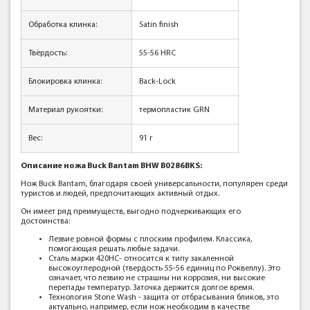
Обработка клинка:
Satin finish
Твёрдость:
55-56 HRC
Блокировка клинка:
Back-Lock
Материал рукоятки:
термопластик GRN
Вес:
91 г
Описание ножа Buck Bantam BHW B0286BKS:
Нож Buck Bantam, благодаря своей универсальности, популярен среди
туристов и людей, предпочитающих активный отдых.
Он имеет ряд преимуществ, выгодно подчеркивающих его
достоинства:
Лезвие ровной формы с плоским профилем. Классика,
помогающая решать любые задачи.
Сталь марки 420НС- относится к типу закаленной
высокоуглеродной (твердость 55-56 единиц по Роквеллу). Это
означает, что лезвию не страшны ни коррозия, ни высокие
перепады температур. Заточка держится долгое время.
Технология Stone Wash - защита от отбрасывания бликов, это
актуально, например, если нож необходим в качестве