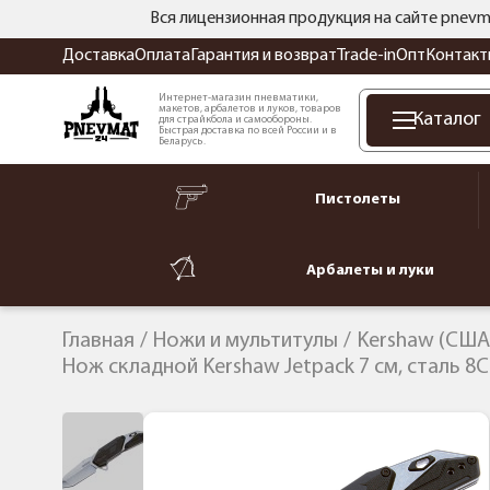
Вся лицензионная продукция на сайте pnevm
Доставка
Оплата
Гарантия и возврат
Trade-in
Опт
Контакт
Интернет-магазин пневматики,
макетов, арбалетов и луков, товаров
Каталог
для страйкбола и самообороны.
Быстрая доставка по всей России и в
Беларусь.
Пистолеты
Арбалеты и луки
Главная
Ножи и мультитулы
Kershaw (США
Нож складной Kershaw Jetpack 7 см, сталь 8