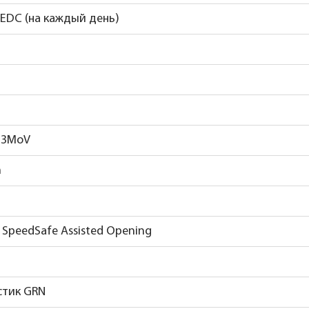
 EDC (на каждый день)
13MoV
h
, SpeedSafe Assisted Opening
стик GRN