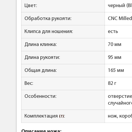
Цвет:
черный (Bl
Обработка рукояти:
CNC Milled
Клипса для ношения:
есть
Длина клинка:
70 мм
Длина рукояти:
95 мм
Общая длина:
165 мм
Вес:
82 г
Особенности:
отверстие
случайного
Комплектация
:
нож, коро
(?)
Описание ножа: