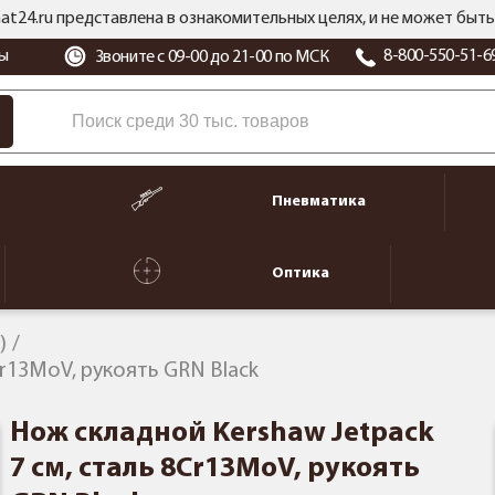
at24.ru представлена в ознакомительных целях, и не может бы
ы
8-800-550-51-6
Звоните с 09-00 до 21-00 по МСК
Пневматика
Оптика
)
Cr13MoV, рукоять GRN Black
Нож складной Kershaw Jetpack
7 см, сталь 8Cr13MoV, рукоять