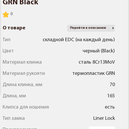
GRN Black
О товаре
Перейти к описанию
Тип
складной EDC (на каждый день)
Цвет
черный (Black)
Материал клинка
сталь 8Cr13MoV
Материал рукояти
термопластик GRN
Длина клинка, мм
70
Длина, мм
165
Клипса для ношения
есть
Тип замка
Liner Lock