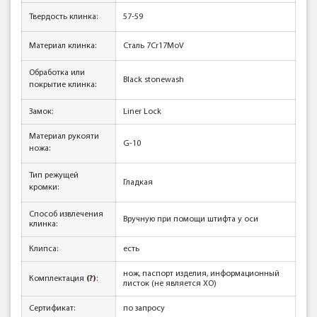
Твердость клинка
:
57-59
Материал клинка
:
Сталь 7Cr17MoV
Обработка или
Black stonewash
покрытие клинка
:
Замок:
Liner Lock
Материал рукояти
G-10
ножа
:
Тип режущей
Гладкая
кромки
:
Способ извлечения
Вручную при помощи штифта у оси
клинка:
Клипса:
есть
нож, паспорт изделия, информационный
Комплектация
(?)
:
листок (не является ХО)
Сертификат:
по запросу