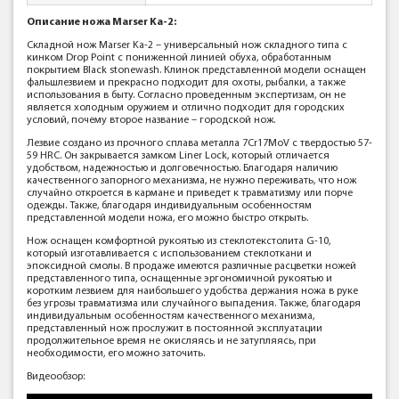
Описание ножа Marser Ka-2:
Складной нож Marser Ka-2 – универсальный нож складного типа с
кинком Drop Point с пониженной линией обуха, обработанным
покрытием Black stonewash. Клинок представленной модели оснащен
фальшлезвием и прекрасно подходит для охоты, рыбалки, а также
использования в быту. Согласно проведенным экспертизам, он не
является холодным оружием и отлично подходит для городских
условий, почему второе название – городской нож.
Лезвие создано из прочного сплава металла 7Cr17MoV с твердостью 57-
59 HRC. Он закрывается замком Liner Lock, который отличается
удобством, надежностью и долговечностью. Благодаря наличию
качественного запорного механизма, не нужно переживать, что нож
случайно откроется в кармане и приведет к травматизму или порче
одежды. Также, благодаря индивидуальным особенностям
представленной модели ножа, его можно быстро открыть.
Нож оснащен комфортной рукоятью из стеклотекстолита G-10,
который изготавливается с использованием стеклоткани и
эпоксидной смолы. В продаже имеются различные расцветки ножей
представленного типа, оснащенные эргономичной рукоятью и
коротким лезвием для наибольшего удобства держания ножа в руке
без угрозы травматизма или случайного выпадения. Также, благодаря
индивидуальным особенностям качественного механизма,
представленный нож прослужит в постоянной эксплуатации
продолжительное время не окисляясь и не затупляясь, при
необходимости, его можно заточить.
Видеообзор: