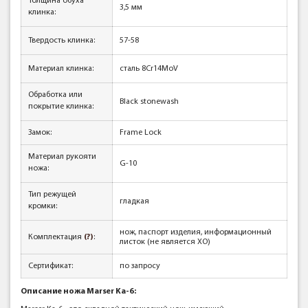
Толщина обуха
3,5 мм
клинка
:
Твердость клинка
:
57-58
Материал клинка
:
сталь 8Cr14MoV
Обработка или
Black stonewash
покрытие клинка
:
Замок:
Frame Lock
Материал рукояти
G-10
ножа
:
Тип режущей
гладкая
кромки
:
нож, паспорт изделия, информационный
Комплектация
(?)
:
листок (не является ХО)
Сертификат:
по запросу
Описание ножа Marser Ka-6: