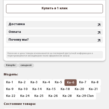
Купить в 1 клик
Доставка
Оплата
Почему мы?
Наличие и цена товара основываются на последней доступной информации и
перепроверяются менеджером после оформления заказа
Kämpfer
складной
Модель:
Ka-1
Ka-2
Ka-3
Ka-4
Ka-5
Ka-7
Ka-8
Ka-6
Ka-9
Ka-10
Ka-14
Ka-15
Ka-18
Ka-20
Ka-21
Ka-22
Ka-24
Ka-25
Ka-26
Ka-28
Ka-29 Clan
Состояние товара: