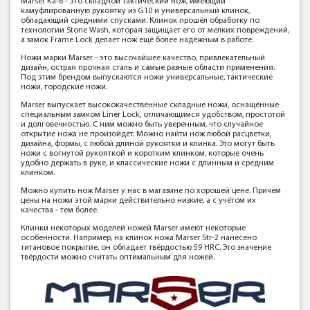
Marser Ka-6 - это складной тактический нож, имеющий
камуфлированную рукоятку из G10 и универсальный клинок,
обладающий средними спусками. Клинок прошёл обработку по
технологии Stone Wash, которая защищает его от мелких повреждений,
а замок Frame Lock делает нож ещё более надёжным в работе.
Ножи марки Marser - это высочайшее качество, привлекательный
дизайн, острая прочная сталь и самые разные области применения.
Под этим брендом выпускаются ножи универсальные, тактические
ножи, городские ножи.
Marser выпускает высококачественные складные ножи, оснащённые
специальным замком Liner Lock, отличающимся удобством, простотой
и долговечностью. С ним можно быть уверенным, что случайное
открытие ножа не произойдёт. Можно найти нож любой расцветки,
дизайна, формы, с любой длиной рукоятки и клинка. Это могут быть
ножи с вогнутой рукояткой и коротким клинком, которые очень
удобно держать в руке, и классические ножи с длинным и средним
клинком.
Можно купить нож Marser у нас в магазине по хорошей цене. Причём
цены на ножи этой марки действительно низкие, а с учётом их
качества - тем более.
Клинки некоторых моделей ножей Marser имеют некоторые
особенности. Например, на клинок ножа Marser Str-2 нанесено
титановое покрытие, он обладает твёрдостью 59 HRC. Это значение
твёрдости можно считать оптимальным для ножей.