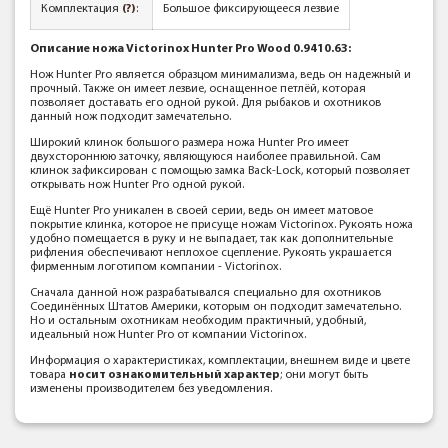
Комплектация
(?)
:
Большое фиксирующееся лезвие
Описание ножа Victorinox Hunter Pro Wood 0.9410.63:
Нож Hunter Pro является образцом минимализма, ведь он надежный и
прочный. Также он имеет лезвие, оснащенное петлёй, которая
позволяет доставать его одной рукой. Для рыбаков и охотников
данный нож подходит замечательно.
Широкий клинок большого размера ножа Hunter Pro имеет
двухстороннюю заточку, являющуюся наиболее правильной. Сам
клинок зафиксирован с помощью замка Back-Lock, который позволяет
открывать нож Hunter Pro одной рукой.
Ещё Hunter Pro уникален в своей серии, ведь он имеет матовое
покрытие клинка, которое не присуще ножам Victorinox. Рукоять ножа
удобно помещается в руку и не выпадает, так как дополнительные
рифления обеспечивают неплохое сцепление. Рукоять украшается
фирменным логотипом компании - Victorinox.
Сначала данной нож разрабатывался специально для охотников
Соединённых Штатов Америки, которым он подходит замечательно.
Но и остальным охотникам необходим практичный, удобный,
идеальный нож Hunter Pro от компании Victorinox.
Информация о характеристиках, комплектации, внешнем виде и цвете
товара
носит ознакомительный характер
; они могут быть
изменены производителем без уведомления.