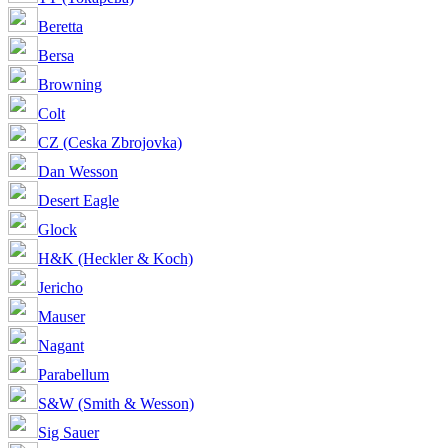
Beretta
Bersa
Browning
Colt
CZ (Ceska Zbrojovka)
Dan Wesson
Desert Eagle
Glock
H&K (Heckler & Koch)
Jericho
Mauser
Nagant
Parabellum
S&W (Smith & Wesson)
Sig Sauer