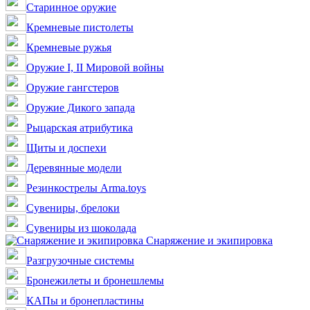
Старинное оружие
Кремневые пистолеты
Кремневые ружья
Оружие I, II Мировой войны
Оружие гангстеров
Оружие Дикого запада
Рыцарская атрибутика
Щиты и доспехи
Деревянные модели
Резинкострелы Arma.toys
Сувениры, брелоки
Сувениры из шоколада
Снаряжение и экипировка
Разгрузочные системы
Бронежилеты и бронешлемы
КАПы и бронепластины