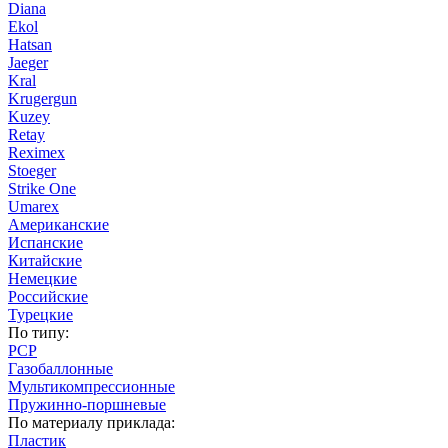
Diana
Ekol
Hatsan
Jaeger
Kral
Krugergun
Kuzey
Retay
Reximex
Stoeger
Strike One
Umarex
Американские
Испанские
Китайские
Немецкие
Российские
Турецкие
По типу:
PCP
Газобаллонные
Мультикомпрессионные
Пружинно-поршневые
По материалу приклада:
Пластик