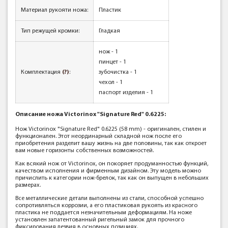
Материал рукояти ножа:
Пластик
Тип режущей кромки:
Гладкая
нож - 1
пинцет - 1
Комплектация
(?)
:
зубочистка - 1
чехол - 1
паспорт изделия - 1
Описание
ножа Victorinox
"Signature Red" 0.6225
:
Нож Victorinox "Signature Red" 0.6225 (58 mm) - оригинален, стилен и
функционален. Этот неординарный складной нож после его
приобретения разделит вашу жизнь на две половины, так как откроет
вам новые горизонты собственных возможностей.
Как всякий нож от Victorinox, он покоряет продуманностью функций,
качеством исполнения и фирменным дизайном. Эту модель можно
причислить к категории нож-брелок, так как он выпущен в небольших
размерах.
Все металлические детали выполнены из стали, способной успешно
сопротивляться коррозии, а его пластиковая рукоять из красного
пластика не поддается незначительным деформациям. На ноже
установлен запатентованный ригельный замок для прочного
фиксирования лезвия в основных позициях.