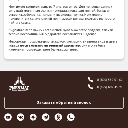
Нож имеет комплектацию из 7 инструментов. Для непредвиденных
ситуаций могут пригодится ножницы, пилка для ногтей, большая
отвертка, зубочистка, пинцет и шариковая ручка. Нож можно
прикрепить к связке ключей при помощи кольца, поэтому их просто
найти в сумке.
“Signature Red" 0.6225 часто используют в качестве подарка, так как
теплые воспоминания о дарителе сохраняются надолго.
Информация о характеристиках, комплектации, внешнем виде и цвете
товара
носит ознакомительный характер
; они могут быть
изменены производителем без уведомления.
8 (800) 550-51-69
8 (499) 685-45-92
Заказать обратный звонок