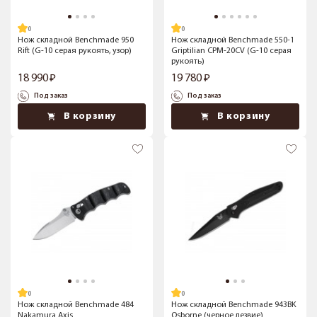
Нож складной Benchmade 950
Нож складной Benchmade 550-1
Rift (G-10 серая рукоять, узор)
Griptilian CPM-20CV (G-10 серая
рукоять)
18 990
19 780
Под заказ
Под заказ
В корзину
В корзину
Нож складной Benchmade 484
Нож складной Benchmade 943BK
Nakamura Axis
Osborne (черное лезвие)