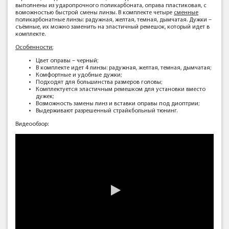
выполнены из ударопрочного поликарбоната, оправа пластиковая, с
воможностью быстрой смены линзы. В комплекте четыре
сменные
поликарбонатные линзы: радужная, желтая, темная, дымчатая. Дужки –
съёмные, их можно заменить на эластичный ремешок, который идет в
комплекте.
Особенности:
Цвет оправы – черный;
В комплекте идет 4 линзы: радужная, желтая, темная, дымчатая;
Комфортные и удобные дужки;
Подходят для большинства размеров головы;
Комплектуется эластичным ремешком для установки вместо
дужек;
Возможность замены линз и вставки оправы под диоптрии;
Выдерживают разрешенный страйкбольный тюнинг.
Видеообзор: