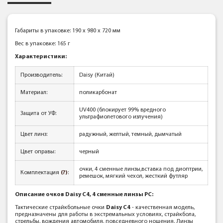
Габариты в упаковке: 190 x 980 x 720 мм
Вес в упаковке: 165 г
Характеристики:
Производитель:
Daisy (Китай)
Материал:
поликарбонат
UV400 (блокирует 99% вредного
Защита от УФ:
ультрафиолетового излучения)
Цвет линз:
радужный, желтый, темный, дымчатый
Цвет оправы:
черный
очки, 4 сменные линзы,вставка под диоптрии,
Комплектация
(?)
:
ремешок, мягкий чехол, жесткий футляр
Описание очков Daisy C4, 4 сменные линзы PC:
Тактические страйкбольные очки
Daisy C4
- качественная модель
,
предназначены для работы в экстремальных условиях, страйкбола,
стрельбы, вождения автомобиля, повседневного ношения. Линзы