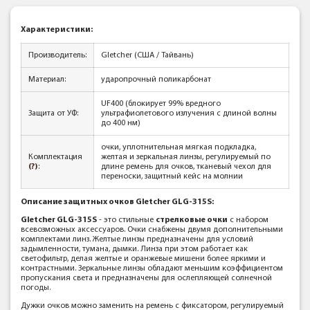
Характеристики:
Производитель:
Gletcher (США / Тайвань)
Материал:
ударопрочный поликарбонат
UF400 (блокирует 99% вредного
Защита от УФ:
ультрафиолетового излучения с длиной волны
до 400 нм)
очки, уплотнительная мягкая подкладка,
Комплектация
желтая и зеркальная линзы, регулируемый по
(?)
:
длине ремень для очков, тканевый чехол для
переноски, защитный кейс на молнии
Описание защитных очков Gletcher GLG-315S:
Gletcher GLG-315S
- это стильные
стрелковые очки
с набором
всевозможных аксессуаров. Очки снабжены двумя дополнительными
комплектами линз. Желтые линзы предназначены для условий
задымленности, тумана, дымки. Линза при этом работает как
светофильтр, делая желтые и оранжевые мишени более яркими и
контрастными. Зеркальные линзы обладают меньшим коэффициентом
пропускания света и предназначены для ослепляющей солнечной
погоды.
Дужки очков можно заменить на ремень с фиксатором, регулируемый