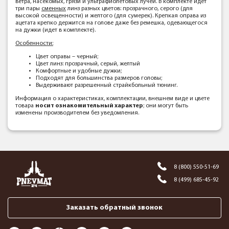
ветра, насекомых, грязи и ультрафиолетовых лучей. В комплекте идет
три пары
сменных
линз разных цветов: прозрачного, серого (для
высокой освещенности) и желтого (для сумерек). Крепкая оправа из
ацетата крепко держится на голове даже без ремешка, одевающегося
на дужки (идет в комплекте).
Особенности:
Цвет оправы – черный;
Цвет линз: прозрачный, серый, желтый
Комфортные и удобные дужки;
Подходят для большинства размеров головы;
Выдерживают разрешенный страйкбольный тюнинг.
Информация о характеристиках, комплектации, внешнем виде и цвете
товара
носит ознакомительный характер
; они могут быть
изменены производителем без уведомления.
8 (800) 550-51-69
8 (499) 685-45-92
Заказать обратный звонок