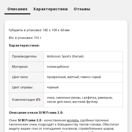
Описание
Характеристики
Отзывы
Габариты в упаковке: 185 x 100 x 60 мм
Вес в упаковке: 155 г
Характеристики:
Производитель:
Anbisson Sports (Китай)
Материал:
поликарбонат
Цвет линз:
прозрачный, желтый, темно-серый
Цвет оправы:
черный
очки, сменные линзы, салфетка, ремешок,
Комплектация
(?)
:
чехол для линз, жесткий футляр
Описание очков SI M Frame 2.0:
Очки
SI M Frame 2.0
- качественная
модель
, удобные прочные
тактические очки, подходят к большинству типов головы. Обеспечат
защиту ваших глаз от попадания осколков, страйкбольных шаров,